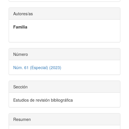
del
artículo
Contenido
Autores/as
principal
Familia
del
artículo
Número
Núm. 61 (Especial) (2023)
Sección
Estudios de revisión bibliográfica
Resumen