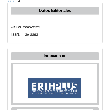
<<
<
1
2
Datos Editoriales
eISSN
: 2660-9525
ISSN
: 1130-8893
Indexada en