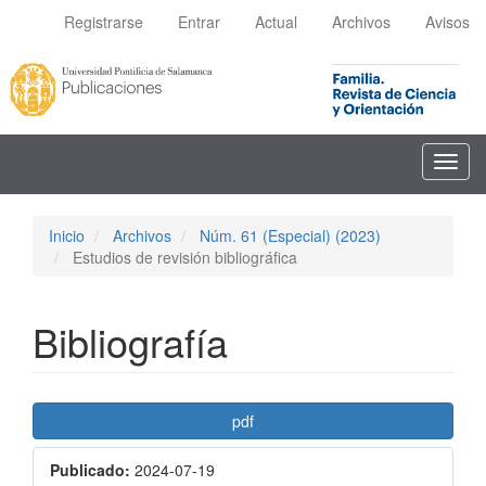
Navegación
Registrarse
Entrar
Actual
Archivos
Avisos
principal
Contenido
principal
Barra
lateral
Toggl
navig
Inicio
Archivos
Núm. 61 (Especial) (2023)
Estudios de revisión bibliográfica
Bibliografía
Barra
pdf
lateral
Publicado:
2024-07-19