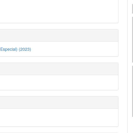
pal
lo
Especial) (2023)