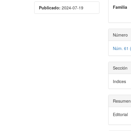
lateral
princi
Familia
Publicado:
2024-07-19
del
del
artículo
artícu
Número
Núm. 61 (
Sección
Indices
Resumen
Editorial