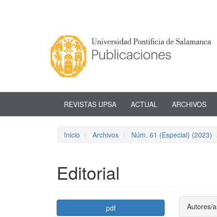
Navegación
principal
Contenido
principal
Barra
lateral
REVISTAS UPSA
ACTUAL
ARCHIVOS
Inicio
Archivos
Núm. 61 (Especial) (2023)
Editorial
Barra
Conte
Autores/a
pdf