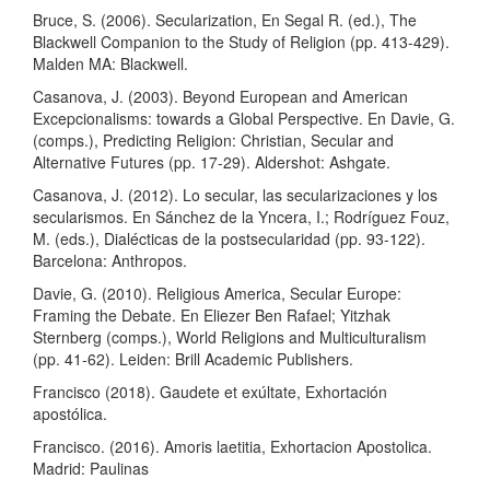
Bruce, S. (2006). Secularization, En Segal R. (ed.), The
Blackwell Companion to the Study of Religion (pp. 413-429).
Malden MA: Blackwell.
Casanova, J. (2003). Beyond European and American
Excepcionalisms: towards a Global Perspective. En Davie, G.
(comps.), Predicting Religion: Christian, Secular and
Alternative Futures (pp. 17-29). Aldershot: Ashgate.
Casanova, J. (2012). Lo secular, las secularizaciones y los
secularismos. En Sánchez de la Yncera, I.; Rodríguez Fouz,
M. (eds.), Dialécticas de la postsecularidad (pp. 93-122).
Barcelona: Anthropos.
Davie, G. (2010). Religious America, Secular Europe:
Framing the Debate. En Eliezer Ben Rafael; Yitzhak
Sternberg (comps.), World Religions and Multiculturalism
(pp. 41-62). Leiden: Brill Academic Publishers.
Francisco (2018). Gaudete et exúltate, Exhortación
apostólica.
Francisco. (2016). Amoris laetitia, Exhortacion Apostolica.
Madrid: Paulinas