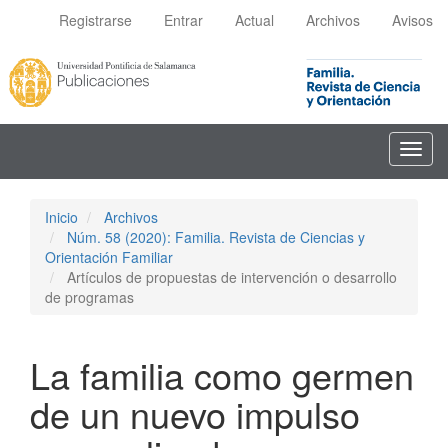
Navegación
Registrarse
Entrar
Actual
Archivos
Avisos
principal
Contenido
principal
Barra
lateral
Toggl
navig
Inicio
Archivos
Núm. 58 (2020): Familia. Revista de Ciencias y
Orientación Familiar
Artículos de propuestas de intervención o desarrollo
de programas
La familia como germen
de un nuevo impulso