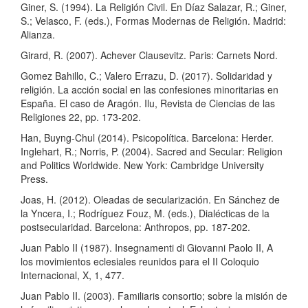
Giner, S. (1994). La Religión Civil. En Díaz Salazar, R.; Giner,
S.; Velasco, F. (eds.), Formas Modernas de Religión. Madrid:
Alianza.
Girard, R. (2007). Achever Clausevitz. Paris: Carnets Nord.
Gomez Bahillo, C.; Valero Errazu, D. (2017). Solidaridad y
religión. La acción social en las confesiones minoritarias en
España. El caso de Aragón. Ilu, Revista de Ciencias de las
Religiones 22, pp. 173-202.
Han, Buyng-Chul (2014). Psicopolítica. Barcelona: Herder.
Inglehart, R.; Norris, P. (2004). Sacred and Secular: Religion
and Politics Worldwide. New York: Cambridge University
Press.
Joas, H. (2012). Oleadas de secularización. En Sánchez de
la Yncera, I.; Rodríguez Fouz, M. (eds.), Dialécticas de la
postsecularidad. Barcelona: Anthropos, pp. 187-202.
Juan Pablo II (1987). Insegnamenti di Giovanni Paolo II, A
los movimientos eclesiales reunidos para el II Coloquio
Internacional, X, 1, 477.
Juan Pablo II. (2003). Familiaris consortio; sobre la misión de