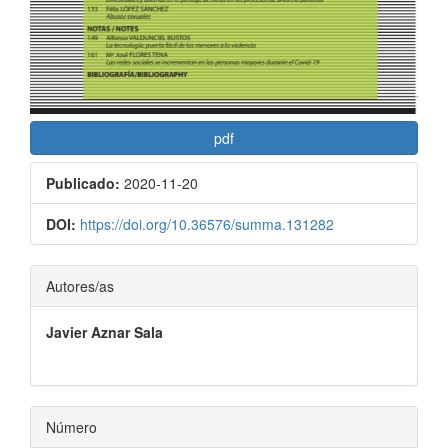
pdf
Publicado:
2020-11-20
DOI:
https://doi.org/10.36576/summa.131282
Contenido
Autores/as
principal
Javier Aznar Sala
del
artículo
Número