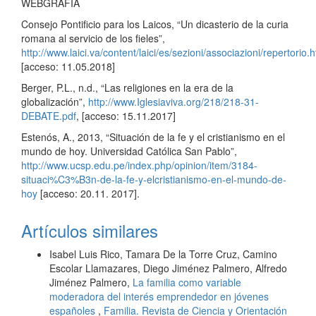
WEBGRAFÍA
Consejo Pontificio para los Laicos, “Un dicasterio de la curia
romana al servicio de los fieles”,
http://www.laici.va/content/laici/es/sezioni/associazioni/repertorio.
[acceso: 11.05.2018]
Berger, P.L., n.d., “Las religiones en la era de la
globalización”,
http://www.Iglesiaviva.org/218/218-31-
DEBATE.pdf
, [acceso: 15.11.2017]
Estenós, A., 2013, “Situación de la fe y el cristianismo en el
mundo de hoy. Universidad Católica San Pablo”,
http://www.ucsp.edu.pe/index.php/opinion/item/3184-
situaci%C3%B3n-de-la-fe-y-elcristianismo-en-el-mundo-de-
hoy
[acceso: 20.11. 2017].
Artículos similares
Isabel Luis Rico, Tamara De la Torre Cruz, Camino
Escolar Llamazares, Diego Jiménez Palmero, Alfredo
Jiménez Palmero,
La familia como variable
moderadora del interés emprendedor en jóvenes
españoles
,
Familia. Revista de Ciencia y Orientación