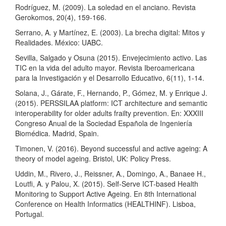
Rodríguez, M. (2009). La soledad en el anciano. Revista
Gerokomos, 20(4), 159-166.
Serrano, A. y Martínez, E. (2003). La brecha digital: Mitos y
Realidades. México: UABC.
Sevilla, Salgado y Osuna (2015). Envejecimiento activo. Las
TIC en la vida del adulto mayor. Revista Iberoamericana
para la Investigación y el Desarrollo Educativo, 6(11), 1-14.
Solana, J., Gárate, F., Hernando, P., Gómez, M. y Enrique J.
(2015). PERSSILAA platform: ICT architecture and semantic
interoperability for older adults frailty prevention. En: XXXIII
Congreso Anual de la Sociedad Española de Ingeniería
Biomédica. Madrid, Spain.
Timonen, V. (2016). Beyond successful and active ageing: A
theory of model ageing. Bristol, UK: Policy Press.
Uddin, M., Rivero, J., Reissner, A., Domingo, A., Banaee H.,
Loutfi, A. y Palou, X. (2015). Self-Serve ICT-based Health
Monitoring to Support Active Ageing. En 8th International
Conference on Health Informatics (HEALTHINF). Lisboa,
Portugal.