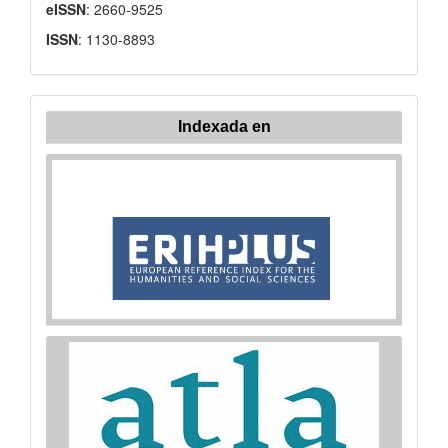
eISSN
: 2660-9525
ISSN
: 1130-8893
Indexada en