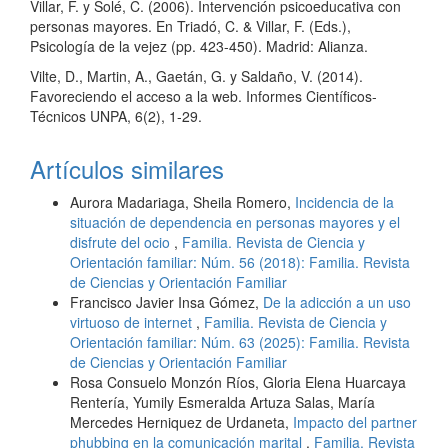
Villar, F. y Solé, C. (2006). Intervención psicoeducativa con
personas mayores. En Triadó, C. & Villar, F. (Eds.),
Psicología de la vejez (pp. 423-450). Madrid: Alianza.
Vilte, D., Martin, A., Gaetán, G. y Saldaño, V. (2014).
Favoreciendo el acceso a la web. Informes Científicos-
Técnicos UNPA, 6(2), 1-29.
Artículos similares
Aurora Madariaga, Sheila Romero,
Incidencia de la
situación de dependencia en personas mayores y el
disfrute del ocio
,
Familia. Revista de Ciencia y
Orientación familiar: Núm. 56 (2018): Familia. Revista
de Ciencias y Orientación Familiar
Francisco Javier Insa Gómez,
De la adicción a un uso
virtuoso de internet
,
Familia. Revista de Ciencia y
Orientación familiar: Núm. 63 (2025): Familia. Revista
de Ciencias y Orientación Familiar
Rosa Consuelo Monzón Ríos, Gloria Elena Huarcaya
Rentería, Yumily Esmeralda Artuza Salas, María
Mercedes Herniquez de Urdaneta,
Impacto del partner
phubbing en la comunicación marital
,
Familia. Revista