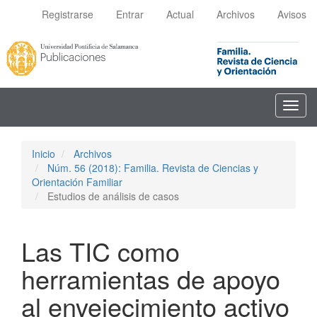
Navegación
Registrarse
Entrar
Actual
Archivos
Avisos
principal
Contenido
principal
Barra
lateral
Toggl
navig
Inicio
Archivos
Núm. 56 (2018): Familia. Revista de Ciencias y
Orientación Familiar
Estudios de análisis de casos
Las TIC como
herramientas de apoyo
al envejecimiento activo