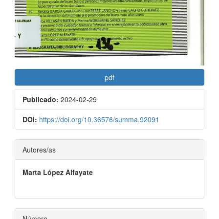
pdf
Publicado:
2024-02-29
DOI:
https://doi.org/10.36576/summa.92091
Contenido
Autores/as
principal
Marta López Alfayate
del
artículo
Número