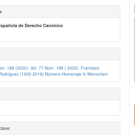
I
nido
e
s
pal
Española de Derecho Canónico
lo
úm. 188 (2020): Vol. 77 Núm. 188 ( 2020). Francisco
 Rodríguez (1932-2019) Número-Homenaje In Memoriam
clave: