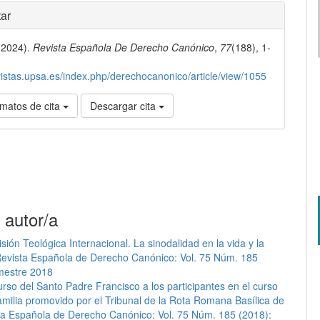
les
ar
(2024).
Revista Española De Derecho Canónico
,
77
(188), 1-
lo
evistas.upsa.es/index.php/derechocanonico/article/view/1055
matos de cita
Descargar cita
 autor/a
sión Teológica Internacional. La sinodalidad en la vida y la
evista Española de Derecho Canónico: Vol. 75 Núm. 185
mestre 2018
urso del Santo Padre Francisco a los participantes en el curso
milia promovido por el Tribunal de la Rota Romana Basílica de
ta Española de Derecho Canónico: Vol. 75 Núm. 185 (2018):