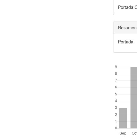
Portada 
Resumen
Portada
##plugins.the