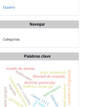
Español
Navegar
Categorías
Palabras clave
estado de alarma
moderador
synodicon hispanum
salus animarum
libertad de reunión
comunidad de fieles
derecho particular
peter a linehan
espolio
potestad ejecutiva
matrimonio
federico aznar gil
pastor propio
canon 1111
liberalismo
parroquia
diócesis