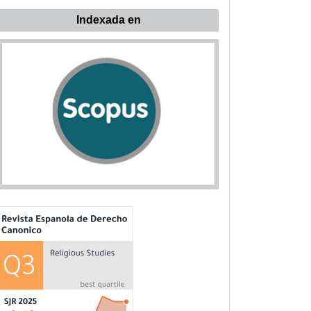
ndexada
Indexada en
n: