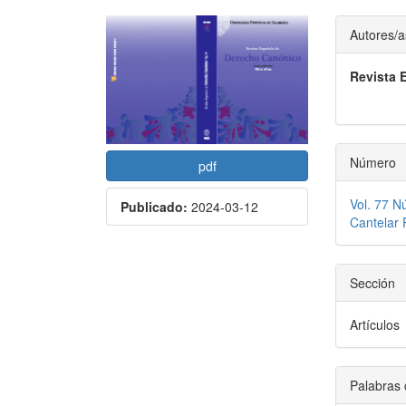
Barra
Conte
Autores/a
lateral
princi
Revista 
del
del
artículo
artícu
Número
pdf
Vol. 77 N
Publicado:
2024-03-12
Cantelar
Sección
Artículos
Palabras 