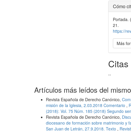
Detal
Cómo cit
del
Portada. 
artícu
21.
https://r
Más for
Citas
--
Artículos más leídos del mismo
Revista Española de Derecho Canónico,
Comi
misión de la Iglesia, 2.03.2018 Comentario
,
R
(2018): Vol. 75 Núm. 185 (2018) Segundo se
Revista Española de Derecho Canónico,
Disc
diocesano de formación sobre matrimonio y fa
San Juan de Letrán, 27.9.2018. Texto
,
Revis