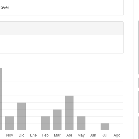
Cover
mes.bootstrap3.displayStats.downloads##