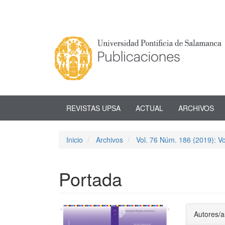
Navegación
principal
Contenido
principal
Barra
lateral
REVISTAS UPSA
ACTUAL
ARCHIVOS
Inicio
Archivos
Vol. 76 Núm. 186 (2019): V
Portada
Barra
Conte
Autores/a