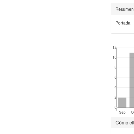
Resumen
Portada
##plugins.the
Detal
Cómo cit
del