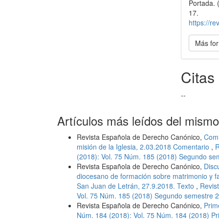
Portada. 
artícu
17.
https://r
Más for
Citas
--
Artículos más leídos del mismo
Revista Española de Derecho Canónico,
Comi
misión de la Iglesia, 2.03.2018 Comentario
,
R
(2018): Vol. 75 Núm. 185 (2018) Segundo se
Revista Española de Derecho Canónico,
Disc
diocesano de formación sobre matrimonio y fa
San Juan de Letrán, 27.9.2018. Texto
,
Revis
Vol. 75 Núm. 185 (2018) Segundo semestre 
Revista Española de Derecho Canónico,
Prim
Núm. 184 (2018): Vol. 75 Núm. 184 (2018) P