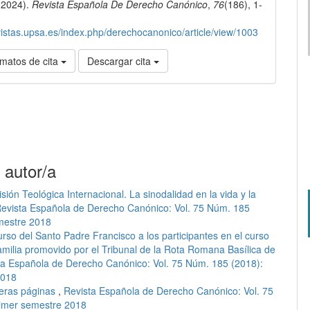
(2024).
Revista Española De Derecho Canónico
,
76
(186), 1-
lo
evistas.upsa.es/index.php/derechocanonico/article/view/1003
matos de cita
Descargar cita
 autor/a
sión Teológica Internacional. La sinodalidad en la vida y la
evista Española de Derecho Canónico: Vol. 75 Núm. 185
mestre 2018
urso del Santo Padre Francisco a los participantes en el curso
milia promovido por el Tribunal de la Rota Romana Basílica de
ta Española de Derecho Canónico: Vol. 75 Núm. 185 (2018):
2018
eras páginas
,
Revista Española de Derecho Canónico: Vol. 75
rimer semestre 2018