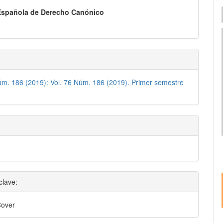
pal
I
Española de Derecho Canónico
e
lo
úm. 186 (2019): Vol. 76 Núm. 186 (2019). Primer semestre
clave:
Cover