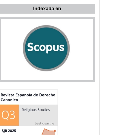
ndexada
Indexada en
n: