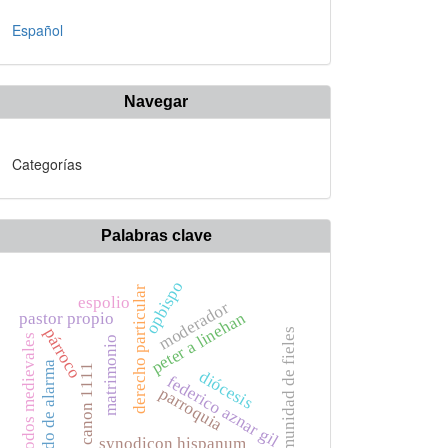
Español
Navegar
Categorías
Palabras clave
opbispo
derecho particular
espolio
moderador
peter a linehan
pastor propio
párroco
comunidad de fieles
sínodos medievales
matrimonio
estado de alarma
canon 1111
diócesis
federico aznar gil
parroquia
synodicon hispanum