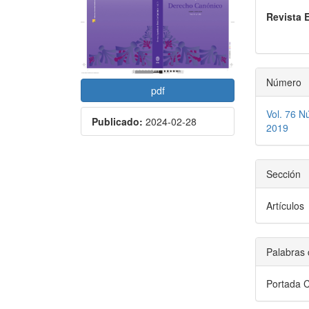
lateral
princi
Revista 
del
del
artículo
artícu
Número
pdf
Vol. 76 N
Publicado:
2024-02-28
2019
Sección
Artículos
Palabras 
Portada 