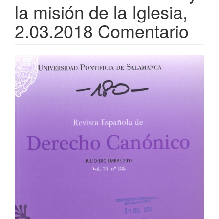
la misión de la Iglesia,
2.03.2018 Comentario
Barra
lateral
del
artículo