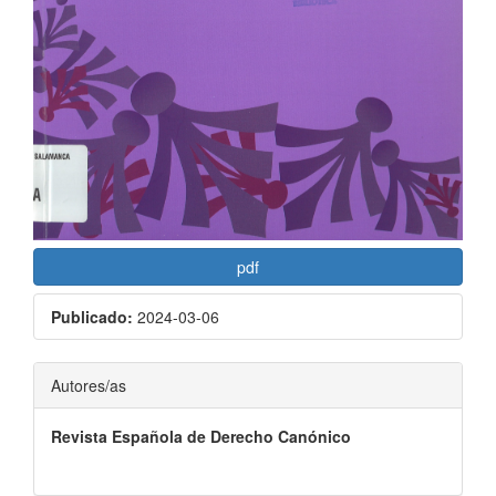
pdf
Publicado:
2024-03-06
Contenido
Autores/as
principal
Revista Española de Derecho Canónico
del
artículo