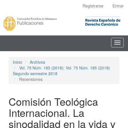
Navegación
Registrarse
Entrar
principal
Contenido
principal
Barra
lateral
Toggl
navig
Inicio
Archivos
Vol. 75 Núm. 185 (2018): Vol. 75 Núm. 185 (2018)
Segundo semestre 2018
Recensiones
Comisión Teológica
Internacional. La
sinodalidad en la vida y