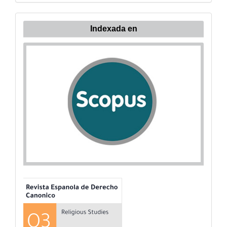
Indexada
Indexada en
en: