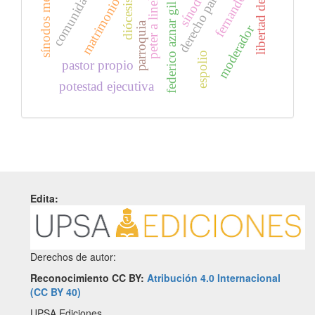
libertad de reunión
sínodos medievales
derecho particular
fernando vii
peter a linehan
matrimonio
diócesis
federico aznar gil
parroquia
moderador
espolio
pastor propio
potestad ejecutiva
Edita:
Derechos de autor:
Reconocimiento CC BY:
Atribución 4.0 Internacional
(CC BY 40)
UPSA Ediciones