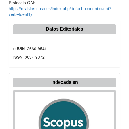
Protocolo OAI:
https://revistas.upsa.es/index.php/derechocanonico/oai?
verb=Identify
Datos Editoriales
eISSN
: 2660-9541
ISSN
: 0034-9372
Indexada
Indexada en
en: