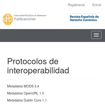
Navegación
Registrarse
Entrar
principal
Contenido
principal
Barra
lateral
Toggl
navig
Protocolos de
interoperabilidad
Metadatos MODS 3.4
Metadatos OpenURL 1.0
Metadatos Dublin Core 1.1