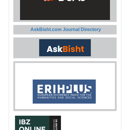
AskBisht.com Journal Directory