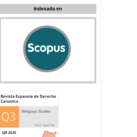
ndexada
Indexada en
n: