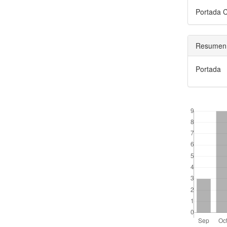
Portada 
Resumen
Portada
##plugins.the