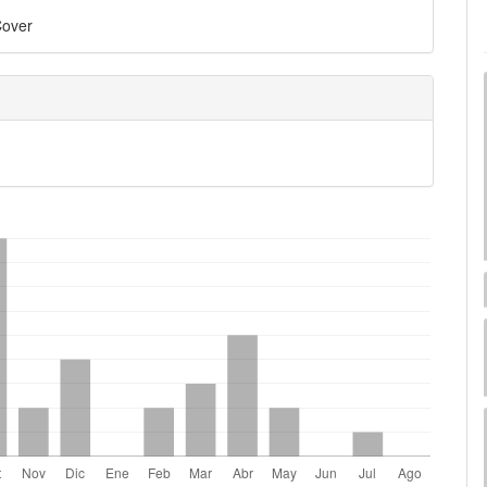
Cover
mes.bootstrap3.displayStats.downloads##