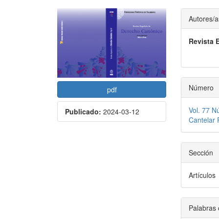
Barra
Conte
Autores/a
lateral
princi
Revista 
del
del
artículo
artícu
Número
pdf
Vol. 77 N
Publicado:
2024-03-12
Cantelar
Sección
Artículos
Palabras 