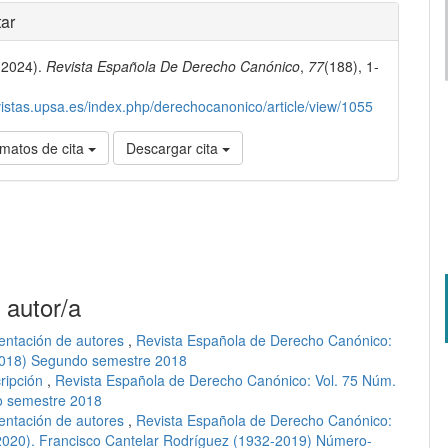
les
ar
(2024).
Revista Española De Derecho Canónico
,
77
(188), 1-
lo
evistas.upsa.es/index.php/derechocanonico/article/view/1055
matos de cita
Descargar cita
 autor/a
entación de autores
,
Revista Española de Derecho Canónico:
(2018) Segundo semestre 2018
ripción
,
Revista Española de Derecho Canónico: Vol. 75 Núm.
o semestre 2018
entación de autores
,
Revista Española de Derecho Canónico:
 2020). Francisco Cantelar Rodríguez (1932-2019) Número-