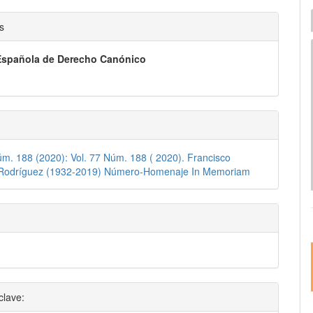
I
nido
e
s
pal
Española de Derecho Canónico
lo
úm. 188 (2020): Vol. 77 Núm. 188 ( 2020). Francisco
 Rodríguez (1932-2019) Número-Homenaje In Memoriam
clave: