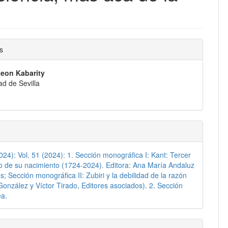
nido
s
pal
eon Kabarity
ad de Sevilla
lo
2024): Vol. 51 (2024): 1. Sección monográfica I: Kant: Tercer
o de su nacimiento (1724-2024). Editora: Ana María Andaluz
s; Sección monográfica II: Zubiri y la debilidad de la razón
González y Víctor Tirado, Editores asociados). 2. Sección
ea.