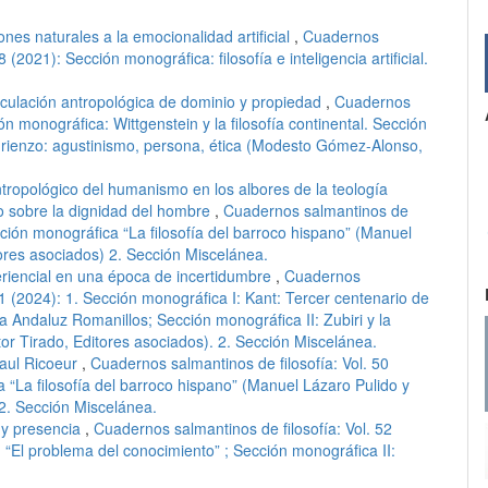
nes naturales a la emocionalidad artificial
,
Cuadernos
8 (2021): Sección monográfica: filosofía e inteligencia artificial.
ticulación antropológica de dominio y propiedad
,
Cuadernos
ón monográfica: Wittgenstein y la filosofía continental. Sección
urienzo: agustinismo, persona, ética (Modesto Gómez-Alonso,
tropológico del humanismo en los albores de la teología
go sobre la dignidad del hombre
,
Cuadernos salmantinos de
Sección monográfica “La filosofía del barroco hispano” (Manuel
ores asociados) 2. Sección Miscelánea.
periencial en una época de incertidumbre
,
Cuadernos
 51 (2024): 1. Sección monográfica I: Kant: Tercer centenario de
 Andaluz Romanillos; Sección monográfica II: Zubiri y la
tor Tirado, Editores asociados). 2. Sección Miscelánea.
Paul Ricoeur
,
Cuadernos salmantinos de filosofía: Vol. 50
a “La filosofía del barroco hispano” (Manuel Lázaro Pulido y
2. Sección Miscelánea.
 y presencia
,
Cuadernos salmantinos de filosofía: Vol. 52
: “El problema del conocimiento” ; Sección monográfica II: