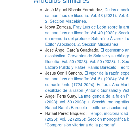
José Miguel Biscaia Fernández,
De las emocio
salmantinos de filosofía: Vol. 48 (2021): Vol. 4
2. Sección Miscelánea.
Idoya Zorroza,
Fray Luis de León sobre la ar
salmantinos de filosofía: Vol. 49 (2022): Secci
en memoria del profesor Saturnino Álvarez T
Editor Asociado). 2. Sección Miscelánea.
José Ángel García Cuadrado,
El optimismo an
escolástica: Cervantes de Salazar y su diálo
filosofía: Vol. 50 (2023): Vol. 50 (2023): 1. 
Lázaro Pulido y Rafael Ramis Bareceló – edit
Jesús Conill Sancho,
El vigor de la razón ex
salmantinos de filosofía: Vol. 51 (2024): Vol.
su nacimiento (1724-2024). Editora: Ana María
debilidad de la razón (Antonio González y Víc
Ángel Peris Suay,
La inteligencia de la fe en 
(2023): Vol. 50 (2023): 1. Sección monográfic
Rafael Ramis Bareceló – editores asociados) 
Rafael Pérez Baquero,
Tiempo, mocionalidad
(2025): Vol. 52 (2025): Sección monográfica I
"Comprensión vitoriana de la persona"