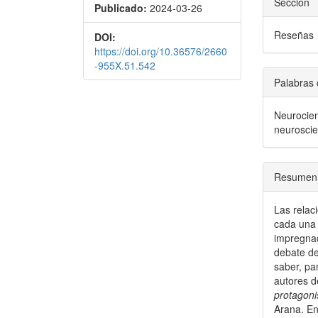
Sección
Publicado:
2024-03-26
Reseñas
DOI:
https://doi.org/10.36576/2660
-955X.51.542
Palabras 
Neurocien
neuroscie
Resumen
Las relac
cada una 
impregnad
debate de
saber, pa
autores d
protagoni
Arana. En