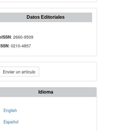
Datos Editoriales
eISSN
: 2660-9509
ISSN
: 0210-4857
nviar
Enviar un artículo
n
rtículo
Idioma
English
Español