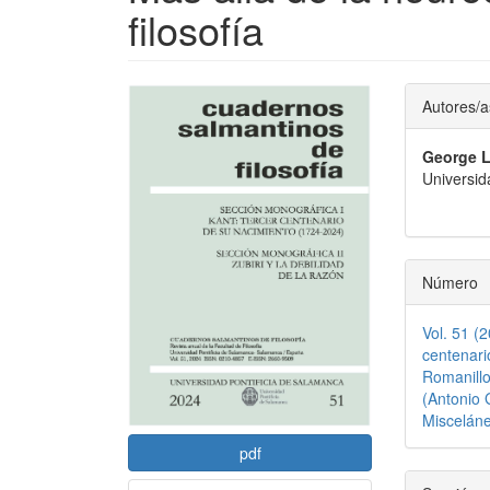
filosofía
Barra
Conte
Autores/a
lateral
princi
George L
del
del
Universid
artículo
artícu
Número
Vol. 51 (
centenari
Romanillo
(Antonio 
Miscelán
pdf