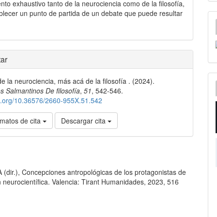
nto exhaustivo tanto de la neurociencia como de la filosofía,
blecer un punto de partida de un debate que puede resultar
les
ar
e la neurociencia, más acá de la filosofía . (2024).
lo
 Salmantinos De filosofía
,
51
, 542-546.
oi.org/10.36576/2660-955X.51.542
matos de cita
Descargar cita
(dir.), Concepciones antropológicas de los protagonistas de
n neurocientífica. Valencia: Tirant Humanidades, 2023, 516