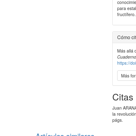
conocimie
para esta
fructífero.
Detal
Cómo cit
del
Más allá d
artícu
Cuadernos
https://d
Más for
Citas
Juan ARANA 
la revolució
págs.
Artículos similares