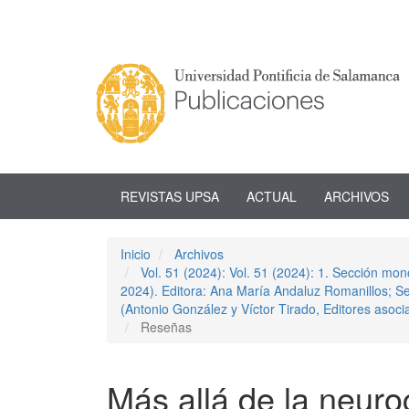
Navegación
principal
Contenido
principal
Barra
lateral
REVISTAS UPSA
ACTUAL
ARCHIVOS
Inicio
Archivos
Vol. 51 (2024): Vol. 51 (2024): 1. Sección mon
2024). Editora: Ana María Andaluz Romanillos; Sec
(Antonio González y Víctor Tirado, Editores asoci
Reseñas
Más allá de la neuro