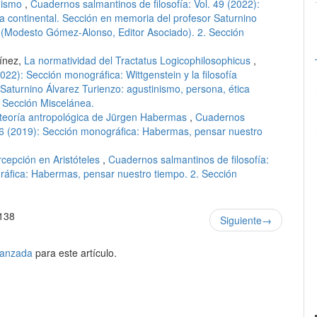
onismo
,
Cuadernos salmantinos de filosofía: Vol. 49 (2022):
fía continental. Sección en memoria del profesor Saturnino
a (Modesto Gómez-Alonso, Editor Asociado). 2. Sección
ínez,
La normatividad del Tractatus Logicophilosophicus
,
022): Sección monográfica: Wittgenstein y la filosofía
Saturnino Álvarez Turienzo: agustinismo, persona, ética
 Sección Miscelánea.
teoría antropológica de Jürgen Habermas
,
Cuadernos
. 46 (2019): Sección monográfica: Habermas, pensar nuestro
ercepción en Aristóteles
,
Cuadernos salmantinos de filosofía:
gráfica: Habermas, pensar nuestro tiempo. 2. Sección
138
Siguiente
→
avanzada
para este artículo.