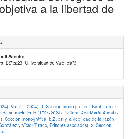
objetiva a la libertad de
nido
s
pal
nill Sancho
"es_ES";s:23:"Universidad de Valencia";}
lo
2024): Vol. 51 (2024): 1. Sección monográfica I: Kant: Tercer
o de su nacimiento (1724-2024). Editora: Ana María Andaluz
s; Sección monográfica II: Zubiri y la debilidad de la razón
González y Víctor Tirado, Editores asociados). 2. Sección
ea.