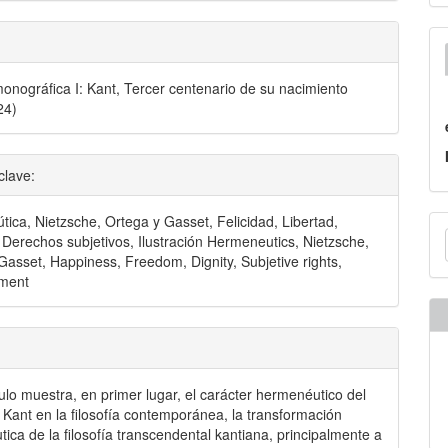
onográfica I: Kant, Tercer centenario de su nacimiento
24)
clave:
E
ica, Nietzsche, Ortega y Gasset, Felicidad, Libertad,
 Derechos subjetivos, Ilustración Hermeneutics, Nietzsche,
u
Gasset, Happiness, Freedom, Dignity, Subjetive rights,
nment
a
culo muestra, en primer lugar, el carácter hermenéutico del
 Kant en la filosofía contemporánea, la transformación
ica de la filosofía transcendental kantiana, principalmente a