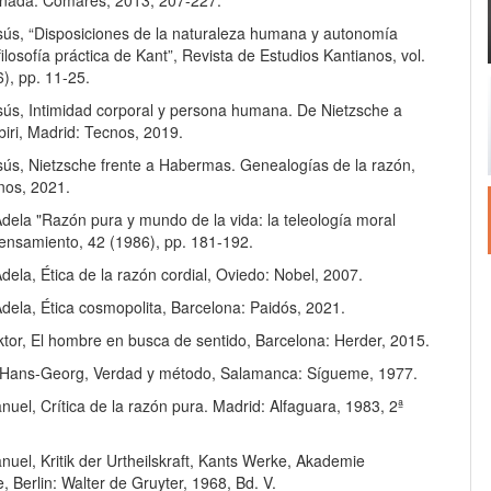
nada: Comares, 2013, 207-227.
ús, “Disposiciones de la naturaleza humana y autonomía
filosofía práctica de Kant”, Revista de Estudios Kantianos, vol.
6), pp. 11-25.
ús, Intimidad corporal y persona humana. De Nietzsche a
iri, Madrid: Tecnos, 2019.
ús, Nietzsche frente a Habermas. Genealogías de la razón,
nos, 2021.
ela "Razón pura y mundo de la vida: la teleología moral
Pensamiento, 42 (1986), pp. 181-192.
ela, Ética de la razón cordial, Oviedo: Nobel, 2007.
ela, Ética cosmopolita, Barcelona: Paidós, 2021.
tor, El hombre en busca de sentido, Barcelona: Herder, 2015.
ans-Georg, Verdad y método, Salamanca: Sígueme, 1977.
el, Crítica de la razón pura. Madrid: Alfaguara, 1983, 2ª
uel, Kritik der Urtheilskraft, Kants Werke, Akademie
 Berlin: Walter de Gruyter, 1968, Bd. V.