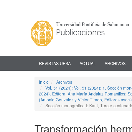
Navegación
principal
Contenido
principal
Barra
lateral
REVISTAS UPSA
ACTUAL
ARCHIVOS
Inicio
Archivos
Vol. 51 (2024): Vol. 51 (2024): 1. Sección mon
2024). Editora: Ana María Andaluz Romanillos; Sec
(Antonio González y Víctor Tirado, Editores asoci
Sección monográfica I: Kant, Tercer centenar
Transformación herm