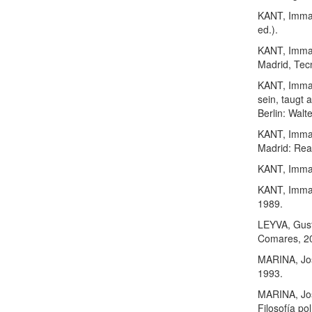
KANT, Imman
ed.).
KANT, Imman
Madrid, Tec
KANT, Imman
sein, taugt 
Berlin: Walt
KANT, Imman
Madrid: Rea
KANT, Imman
KANT, Imman
1989.
LEYVA, Gust
Comares, 2
MARINA, Jos
1993.
MARINA, José
Filosofía po