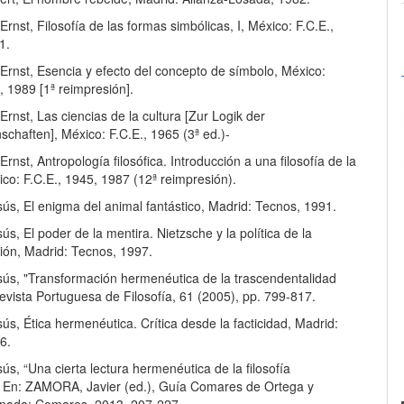
nst, Filosofía de las formas simbólicas, I, México: F.C.E.,
1.
rnst, Esencia y efecto del concepto de símbolo, México:
, 1989 [1ª reimpresión].
nst, Las ciencias de la cultura [Zur Logik der
schaften], México: F.C.E., 1965 (3ª ed.)-
nst, Antropología filosófica. Introducción a una filosofía de la
ico: F.C.E., 1945, 1987 (12ª reimpresión).
ús, El enigma del animal fantástico, Madrid: Tecnos, 1991.
s, El poder de la mentira. Nietzsche y la política de la
ción, Madrid: Tecnos, 1997.
ús, "Transformación hermenéutica de la trascendentalidad
evista Portuguesa de Filosofía, 61 (2005), pp. 799-817.
s, Ética hermenéutica. Crítica desde la facticidad, Madrid:
6.
s, “Una cierta lectura hermenéutica de la filosofía
. En: ZAMORA, Javier (ed.), Guía Comares de Ortega y