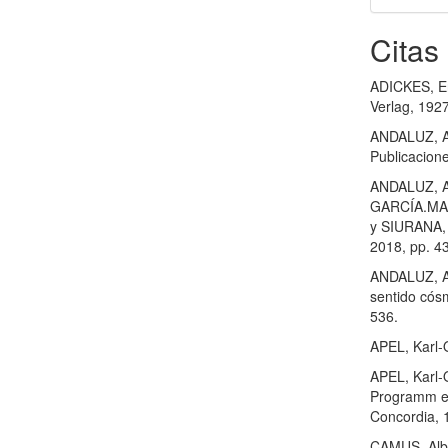
Citas
ADICKES, Er
Verlag, 1927
ANDALUZ, An
Publicacion
ANDALUZ, An
GARCÍA.MARZ
y SIURANA, J
2018, pp. 4
ANDALUZ, An
sentido cósm
536.
APEL, Karl-O
APEL, Karl-O
Programm ei
Concordia, 1
CAMUS, Albe