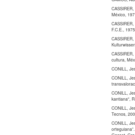
CASSIRER, Er
México, 197
CASSIRER, E
F.C.E., 1975
CASSIRER, Er
Kulturwissen
CASSIRER, Er
cultura, Méx
CONILL, Jes
CONILL, Jesú
transvalora
CONILL, Jes
kantiana", R
CONILL, Jesú
Tecnos, 200
CONILL, Jesú
orteguiana”