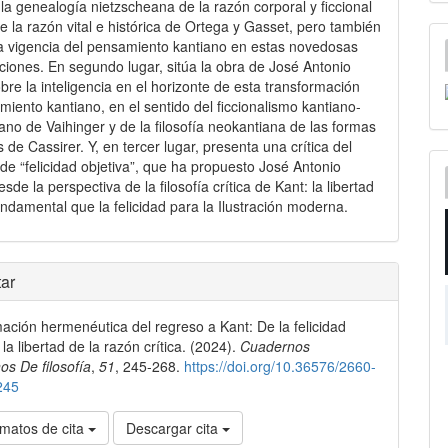
 la genealogía nietzscheana de la razón corporal y ficcional
e la razón vital e histórica de Ortega y Gasset, pero también
a vigencia del pensamiento kantiano en estas novedosas
aciones. En segundo lugar, sitúa la obra de José Antonio
bre la inteligencia en el horizonte de esta transformación
miento kantiano, en el sentido del ficcionalismo kantiano-
ano de Vaihinger y de la filosofía neokantiana de las formas
 de Cassirer. Y, en tercer lugar, presenta una crítica del
de “felicidad objetiva”, que ha propuesto José Antonio
sde la perspectiva de la filosofía crítica de Kant: la libertad
ndamental que la felicidad para la Ilustración moderna.
les
ar
ación hermenéutica del regreso a Kant: De la felicidad
lo
 la libertad de la razón crítica. (2024).
Cuadernos
os De filosofía
,
51
, 245-268.
https://doi.org/10.36576/2660-
245
matos de cita
Descargar cita