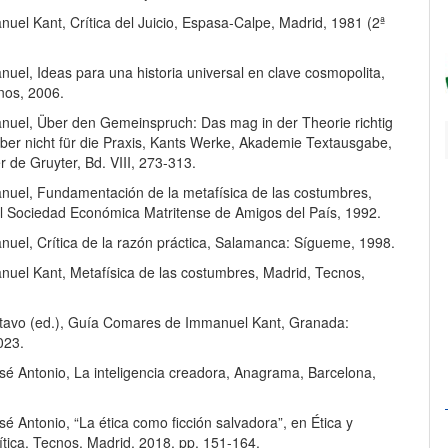
uel Kant, Crítica del Juicio, Espasa-Calpe, Madrid, 1981 (2ª
uel, Ideas para una historia universal en clave cosmopolita,
nos, 2006.
uel, Über den Gemeinspruch: Das mag in der Theorie richtig
aber nicht für die Praxis, Kants Werke, Akademie Textausgabe,
er de Gruyter, Bd. VIII, 273-313.
uel, Fundamentación de la metafísica de las costumbres,
l Sociedad Económica Matritense de Amigos del País, 1992.
uel, Crítica de la razón práctica, Salamanca: Sígueme, 1998.
uel Kant, Metafísica de las costumbres, Madrid, Tecnos,
avo (ed.), Guía Comares de Immanuel Kant, Granada:
023.
é Antonio, La inteligencia creadora, Anagrama, Barcelona,
 Antonio, “La ética como ficción salvadora”, en Ética y
lítica, Tecnos, Madrid, 2018, pp. 151-164.