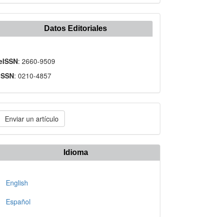
Datos Editoriales
eISSN
: 2660-9509
ISSN
: 0210-4857
nviar
Enviar un artículo
n
rtículo
Idioma
English
Español