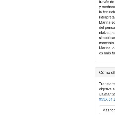
través de
y mediant
la fecund
interpret
Marina so
del pensa
nietzsche
simbólicas
concepto 
Marina, de
es más fu
Detal
Cómo cit
del
Transform
artícu
objetiva a
Salmantin
955X.51.
Más for