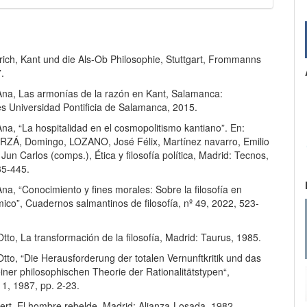
ich, Kant und die Als-Ob Philosophie, Stuttgart, Frommanns
.
a, Las armonías de la razón en Kant, Salamanca:
es Universidad Pontificia de Salamanca, 2015.
a, “La hospitalidad en el cosmopolitismo kantiano”. En:
Á, Domingo, LOZANO, José Félix, Martínez navarro, Emilio
un Carlos (comps.), Ética y filosofía política, Madrid: Tecnos,
35-445.
a, “Conocimiento y fines morales: Sobre la filosofía en
ico”, Cuadernos salmantinos de filosofía, nº 49, 2022, 523-
tto, La transformación de la filosofía, Madrid: Taurus, 1985.
tto, “Die Herausforderung der totalen Vernunftkritik und das
ner philosophischen Theorie der Rationalitätstypen“,
1, 1987, pp. 2-23.
rt, El hombre rebelde, Madrid: Alianza-Losada, 1982.