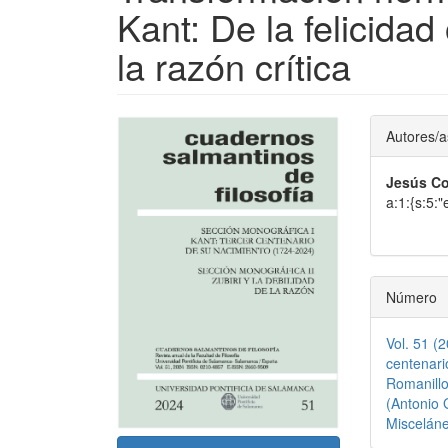
Kant: De la felicidad 
la razón crítica
Barra
Conte
Autores/a
lateral
princi
Jesús Co
del
del
a:1:{s:5:
artículo
artícu
Número
Vol. 51 (
centenari
Romanillo
(Antonio 
Miscelán