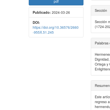
pdf
Sección
Publicado:
2024-03-26
Sección m
DOI:
(1724-20
https://doi.org/10.36576/2660
-955X.51.245
Palabras 
Hermeneút
Dignidad,
Ortega y 
Enlighte
Resumen
Este artí
regreso a
hermenéut