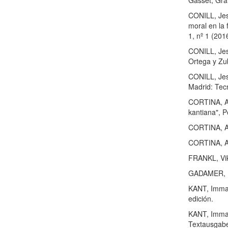
Gasset, Gra
CONILL, Jes
moral en la 
1, nº 1 (201
CONILL, Jes
Ortega y Zub
CONILL, Jes
Madrid: Tec
CORTINA, Ad
kantiana", 
CORTINA, Ad
CORTINA, Ad
FRANKL, Vik
GADAMER, H
KANT, Immanu
edición.
KANT, Imman
Textausgabe,