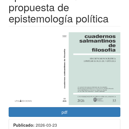
propuesta de
epistemología política
Barra
lateral
del
artículo
pdf
Publicado:
2026-03-23