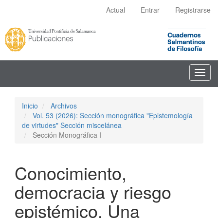
Navegación
Actual
Entrar
Registrarse
principal
Contenido
principal
Barra
lateral
Toggl
navig
Inicio
Archivos
Vol. 53 (2026): Sección monográfica "Epistemología
de virtudes" Sección miscelánea
Sección Monográfica I
Conocimiento,
democracia y riesgo
epistémico. Una