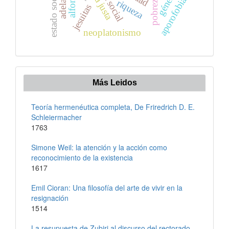
estado social
género
pobreza
aporofobia
riqueza
jesuitas
neoplatonismo
Más Leidos
Teoría hermenéutica completa, De Friredrich D. E.
Schleiermacher
1763
Simone Weil: la atención y la acción como
reconocimiento de la existencia
1617
Emil Cioran: Una filosofía del arte de vivir en la
resignación
1514
La resupuesta de Zubiri al discurso del rectorado