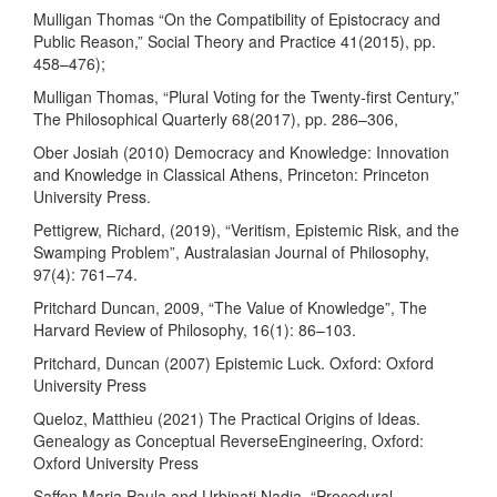
Mulligan Thomas “On the Compatibility of Epistocracy and
Public Reason,” Social Theory and Practice 41(2015), pp.
458–476);
Mulligan Thomas, “Plural Voting for the Twenty-first Century,”
The Philosophical Quarterly 68(2017), pp. 286–306,
Ober Josiah (2010) Democracy and Knowledge: Innovation
and Knowledge in Classical Athens, Princeton: Princeton
University Press.
Pettigrew, Richard, (2019), “Veritism, Epistemic Risk, and the
Swamping Problem”, Australasian Journal of Philosophy,
97(4): 761–74.
Pritchard Duncan, 2009, “The Value of Knowledge”, The
Harvard Review of Philosophy, 16(1): 86–103.
Pritchard, Duncan (2007) Epistemic Luck. Oxford: Oxford
University Press
Queloz, Matthieu (2021) The Practical Origins of Ideas.
Genealogy as Conceptual ReverseEngineering, Oxford:
Oxford University Press
Saffon Maria Paula and Urbinati Nadia, “Procedural