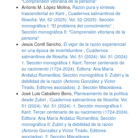
"Comprensión vitoriana de la persona"
Antonio M. López Molina,
Razón pura y síntesis
trascendental en Kant
,
Cuadernos salmantinos de
filosofía: Vol. 52 (2025): Vol. 52 (2025): Sección
monográfica I: “El problema del conocimiento” ;
Sección monográfica II: "Comprensión vitoriana de la
persona"
Jesús Conill Sancho,
El vigor de la razón experiencial
en una época de incertidumbre
,
Cuadernos
salmantinos de filosofía: Vol. 51 (2024): Vol. 51 (2024):
1. Sección monográfica I: Kant: Tercer centenario de
su nacimiento (1724-2024). Editora: Ana María
Andaluz Romanillos; Sección monográfica II: Zubiri y la
debilidad de la razón (Antonio González y Víctor
Tirado, Editores asociados). 2. Sección Miscelánea.
José Luis Caballero Bono,
Planteamiento de la política
desde Zubiri
,
Cuadernos salmantinos de filosofía: Vol.
51 (2024): Vol. 51 (2024): 1. Sección monográfica I:
Kant: Tercer centenario de su nacimiento (1724-2024).
Editora: Ana María Andaluz Romanillos; Sección
monográfica II: Zubiri y la debilidad de la razón
(Antonio González y Víctor Tirado, Editores
asociados). 2. Sección Miscelánea.