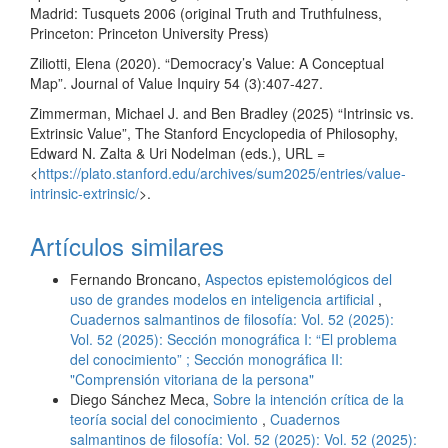
Madrid: Tusquets 2006 (original Truth and Truthfulness,
Princeton: Princeton University Press)
Ziliotti, Elena (2020). “Democracy’s Value: A Conceptual
Map”. Journal of Value Inquiry 54 (3):407-427.
Zimmerman, Michael J. and Ben Bradley (2025) “Intrinsic vs.
Extrinsic Value”, The Stanford Encyclopedia of Philosophy,
Edward N. Zalta & Uri Nodelman (eds.), URL =
<
https://plato.stanford.edu/archives/sum2025/entries/value-
intrinsic-extrinsic/
>.
Artículos similares
Fernando Broncano,
Aspectos epistemológicos del
uso de grandes modelos en inteligencia artificial
,
Cuadernos salmantinos de filosofía: Vol. 52 (2025):
Vol. 52 (2025): Sección monográfica I: “El problema
del conocimiento” ; Sección monográfica II:
"Comprensión vitoriana de la persona"
Diego Sánchez Meca,
Sobre la intención crítica de la
teoría social del conocimiento
,
Cuadernos
salmantinos de filosofía: Vol. 52 (2025): Vol. 52 (2025):