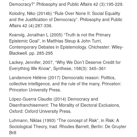
Democracy?” Philosophy and Public Affairs 42 (3):195-229.
Kolodny, Niko (2014b) “Rule Over None II: Social Equality
and the Justification of Democracy”. Philosophy and Public
Affairs 42 (4):287-336.
Kvanvig, Jonathan L (2005) “Truth is not the Primary
Epistemic Goal”, in Matthias Steup & John Turri,
Contemporary Debates in Epistemology. Chichester: Wiley-
Blackwell. pp. 285-295
Lackey, Jennifer, 2007, “Why We Don’t Deserve Credit for
Everything We Know”, Synthese, 158(3): 345–361
Landemore Hélène (2017) Democratic reason: Politics,
collective intelligence, and the rule of the many, Princeton:
Princeton University Press.
López-Guerra Claudio (2014) Democracy and
Disenfranchisement: The Morality of Electoral Exclusions,
Oxford: Oxford University Press.
Luhmann, Niklas (1993) “The concept of Risk”, in Risk: A
Sociological Theory, trad. Rhodes Barrett, Berlín: De Gruyter
Brill