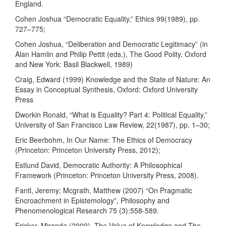
England.
Cohen Joshua “Democratic Equality,” Ethics 99(1989), pp.
727–775;
Cohen Joshua, “Deliberation and Democratic Legitimacy” (in
Alan Hamlin and Philip Pettit (eds.), The Good Polity, Oxford
and New York: Basil Blackwell, 1989)
Craig, Edward (1999) Knowledge and the State of Nature: An
Essay in Conceptual Synthesis, Oxford: Oxford University
Press
Dworkin Ronald, “What is Equality? Part 4: Political Equality,”
University of San Francisco Law Review, 22(1987), pp. 1–30;
Eric Beerbohm, In Our Name: The Ethics of Democracy
(Princeton: Princeton University Press, 2012);
Estlund David, Democratic Authority: A Philosophical
Framework (Princeton: Princeton University Press, 2008).
Fantl, Jeremy; Mcgrath, Matthew (2007) “On Pragmatic
Encroachment in Epistemology”, Philosophy and
Phenomenological Research 75 (3):558-589.
Fricker, Miranda (2009). The Value of Knowledge and The