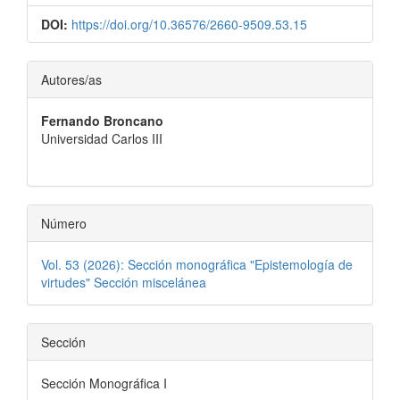
DOI:
https://doi.org/10.36576/2660-9509.53.15
Contenido
Autores/as
principal
Fernando Broncano
del
Universidad Carlos III
artículo
Número
Vol. 53 (2026): Sección monográfica "Epistemología de
virtudes" Sección miscelánea
Sección
Sección Monográfica I