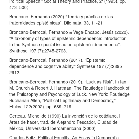
Political Speech,” Social Theory and Practice, 21(1995), pp.
473–500;
Broncano, Fernando (2020) “Teoría y práctica de las
fraternidades epistémicas”, Dilemata, 33, 11-21
Broncano-Berrocal, Fernando & Vega-Encabo, Jesús (2020).
“A taxonomy of types of epistemic dependence: introduction
to the Synthese special issue on epistemic dependence”.
Synthese 197 (7):2745-2763.
Broncano-Berrocal, Fernando (2017). “Epistemic
dependence and cognitive ability.” Synthese 197 (7):2895-
2912.
Broncano-Berrocal, Fernando (2019). “Luck as Risk”. In Ian
M. Church & Robert J. Hartman, The Routledge Handbook of
the Philosophy and Psychology of Luck. New York: Routledge
Buchanan Allen, “Political Legitimacy and Democracy,”
Ethics, 122(2002), pp. 689–719;
Certeau, Michel de (1990) La invención de lo cotidiano. I
Artes de hacer, trad. de Alejandro Pescador, Ciudad de
México, Universidad Iberoamericana (2000)
Charles Beitz, Political Equality: An Essay in Democratic