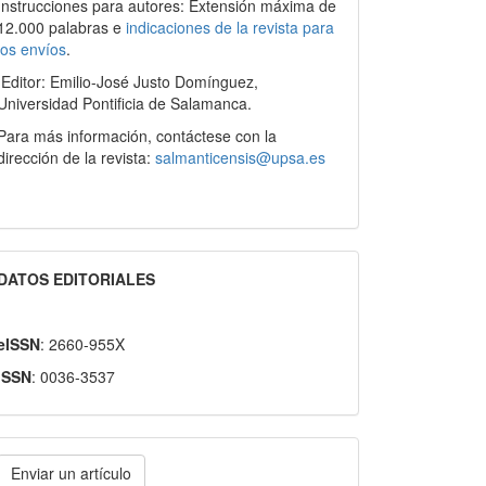
Instrucciones para autores: Extensión máxima de
12.000 palabras e
indicaciones de la revista para
los envíos
.
Editor: Emilio-José Justo Domínguez,
Universidad Pontificia de Salamanca.
Para más información, contáctese con la
dirección de la revista:
salmanticensis@upsa.es
DATOS EDITORIALES
eISSN
: 2660-955X
ISSN
: 0036-3537
nviar
Enviar un artículo