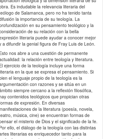
aportación teológica y la dimensión literaria de su
obra. Es indudable la relevancia literaria del
teólogo de Salamanca, pero no ha tenido tanta
difusión la importancia de su teología. La
profundización en su pensamiento teológico y la
consideración de su relación con la bella
expresión literaria puede ayudar a conocer mejor
y a difundir la genial figura de Fray Luis de León.
Esto nos abre a una cuestión de permanente
actualidad: la relación entre teología y literatura.
El ejercicio de la teología incluye una forma
literaria en la que se expresa el pensamiento. Si
bien el lenguaje propio de la teología es la
argumentación con razones y se sitúa en un
ámbito siempre cercano a la reflexión filosófica,
hay contenidos teológicos que propician otras
formas de expresión. En diversas
manifestaciones de la literatura (poesía, novela,
teatro, música, cine) se encuentran formas de
pensar el misterio de Dios y el significado de la fe.
Por ello, el diálogo de la teología con las distintas
artes literarias es enriquecedor tanto para la