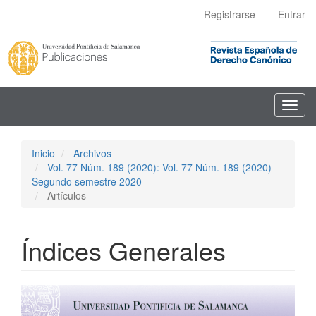
Navegación
Registrarse
Entrar
principal
Contenido
principal
Barra
lateral
Toggl
navig
Inicio
Archivos
Vol. 77 Núm. 189 (2020): Vol. 77 Núm. 189 (2020)
Segundo semestre 2020
Artículos
Índices Generales
Barra