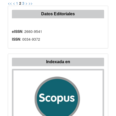
<<
<
1
2
3
>
>>
Datos Editoriales
eISSN
: 2660-9541
ISSN
: 0034-9372
Indexada
Indexada en
en: