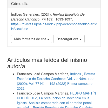
Detalles
Cómo citar
del
Índices Generales. (2021).
Revista Española De
artículo
Derecho Canónico
,
77
(189), 1093-1097.
https://revistas.upsa.es/index.php/derechocanonico/artic
le/view/228
Más formatos de cita
Descargar cita
Artículos más leídos del mismo
autor/a
Francisco José Campos Martínez,
Índices
,
Revista
Española de Derecho Canónico: Vol. 79 Núm. 192
(2022): Vol. 77 Núm. 192 (2022) Primer semestre
2022
Francisco José Campos Martínez,
PEDRO MARTÍN
RODRÍGUEZ, La presunción de inocencia en la
Iglesia. Análisis comparado con el derecho penal
español.
,
Revista Española de Derecho Canónico: