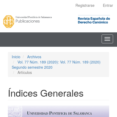
Navegación
Registrarse
Entrar
principal
Contenido
principal
Barra
lateral
Toggl
navig
Inicio
Archivos
Vol. 77 Núm. 189 (2020): Vol. 77 Núm. 189 (2020)
Segundo semestre 2020
Artículos
Índices Generales
Barra