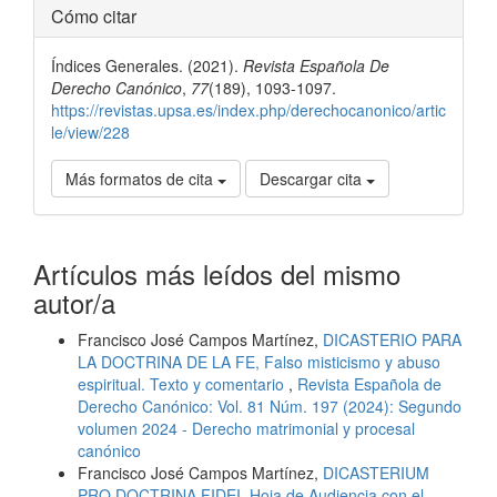
Detalles
Cómo citar
del
Índices Generales. (2021).
Revista Española De
artículo
Derecho Canónico
,
77
(189), 1093-1097.
https://revistas.upsa.es/index.php/derechocanonico/artic
le/view/228
Más formatos de cita
Descargar cita
Artículos más leídos del mismo
autor/a
Francisco José Campos Martínez,
DICASTERIO PARA
LA DOCTRINA DE LA FE, Falso misticismo y abuso
espiritual. Texto y comentario
,
Revista Española de
Derecho Canónico: Vol. 81 Núm. 197 (2024): Segundo
volumen 2024 - Derecho matrimonial y procesal
canónico
Francisco José Campos Martínez,
DICASTERIUM
PRO DOCTRINA FIDEI, Hoja de Audiencia con el