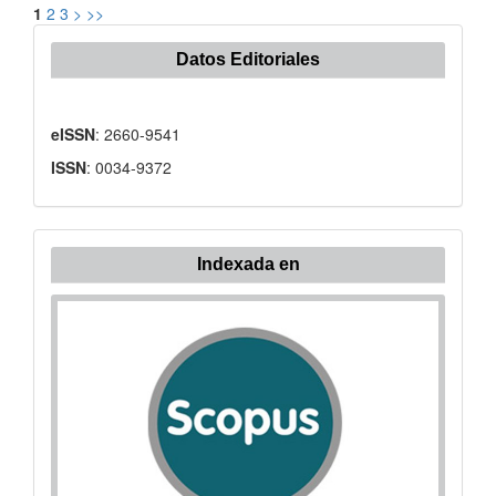
1
2
3
>
>>
Datos Editoriales
eISSN
: 2660-9541
ISSN
: 0034-9372
Indexada
Indexada en
en: