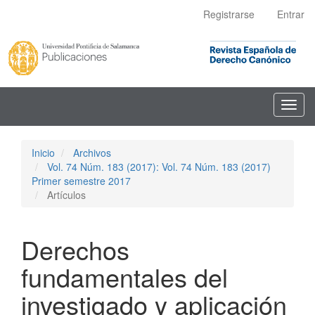
Navegación
Registrarse
Entrar
principal
Contenido
principal
Barra
lateral
Toggl
navig
Inicio
Archivos
Vol. 74 Núm. 183 (2017): Vol. 74 Núm. 183 (2017)
Primer semestre 2017
Artículos
Derechos
fundamentales del
investigado y aplicación