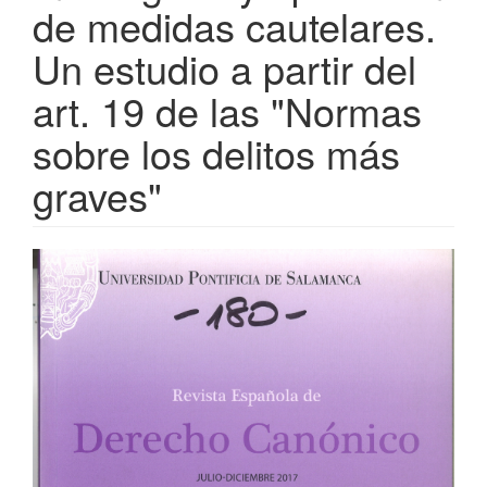
de medidas cautelares.
Un estudio a partir del
art. 19 de las "Normas
sobre los delitos más
graves"
Barra
lateral
del
artículo