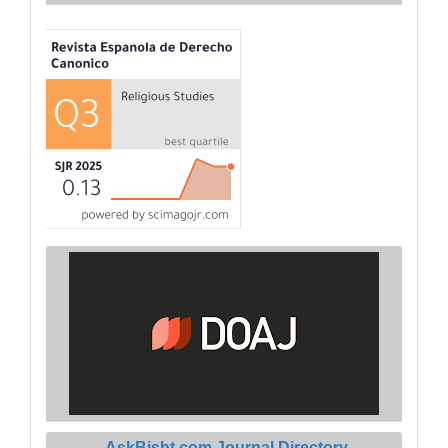
AskBisht.com Journal Directory