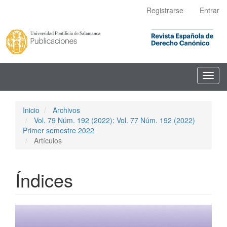
Navegación
Registrarse
Entrar
principal
Contenido
principal
Barra
lateral
Toggl
navig
Inicio
Archivos
Vol. 79 Núm. 192 (2022): Vol. 77 Núm. 192 (2022)
Primer semestre 2022
Artículos
Índices
Barra