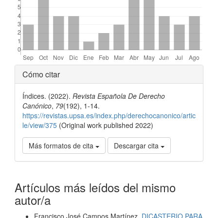
Detalles
Cómo citar
del
Índices. (2022).
Revista Española De Derecho
artículo
Canónico
,
79
(192), 1-14.
https://revistas.upsa.es/index.php/derechocanonico/artic
le/view/375
(Original work published 2022)
Más formatos de cita
Descargar cita
Artículos más leídos del mismo
autor/a
Francisco José Campos Martínez,
DICASTERIO PARA