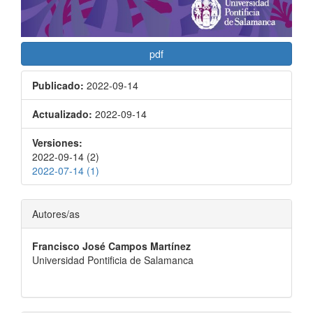
pdf
Publicado:
2022-09-14
Actualizado:
2022-09-14
Versiones:
2022-09-14 (2)
2022-07-14 (1)
Contenido
Autores/as
principal
Francisco José Campos Martínez
del
Universidad Pontificia de Salamanca
artículo