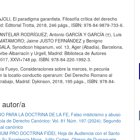
OLI, El paradigma garantista. Filosofía crítica del derecho
d: Editorial Trotta, 2018, 246 págs., ISBN: 978-84-9879-733-6.
CANTELAR RODRÍGUEZ; Antonio GARCÍA Y GARCÍA (†), Luis
 MATAMORO; Jaime JUSTO FERNÁNDEZ y Benigno
A, Synodicon hispanum, vol. 13, Ager (Abadía), Barcelona,
rbe-Albarracín y Urgell, Madrid: Biblioteca de Autores
 2017, XXVI+748 pp. ISBN: 978-84-220-1992-3.
cía Fueyo, Consideraciones sobre la merces, in pecunia
n la locatio-conductio operarum: Del Derecho Romano al
 trabajo, Madrid: Dykinson, 2018, 195 págs., ISBN: 978-84-
.
 autor/a
O PARA LA DOCTRINA DE LA FE, Falso misticismo y abuso
ola de Derecho Canónico: Vol. 81 Núm. 197 (2024): Segundo
al canónico
UM PRO DOCTRINA FIDEI, Hoja de Audiencia con el Santo
e Su Excelencia Mons. Julito Cortes, Obispo de Dumaguete