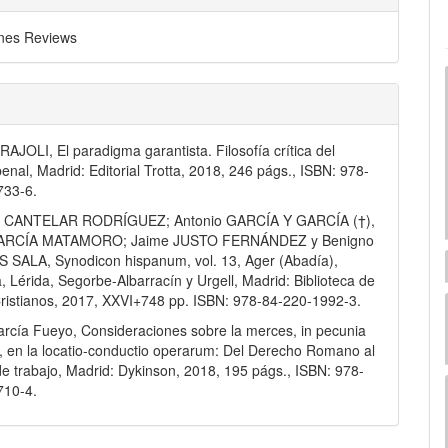
nes Reviews
RAJOLI, El paradigma garantista. Filosofía crítica del
enal, Madrid: Editorial Trotta, 2018, 246 págs., ISBN: 978-
733-6.
o CANTELAR RODRÍGUEZ; Antonio GARCÍA Y GARCÍA (†),
 GARCÍA MATAMORO; Jaime JUSTO FERNÁNDEZ y Benigno
SALA, Synodicon hispanum, vol. 13, Ager (Abadía),
, Lérida, Segorbe-Albarracín y Urgell, Madrid: Biblioteca de
ristianos, 2017, XXVI+748 pp. ISBN: 978-84-220-1992-3.
arcía Fueyo, Consideraciones sobre la merces, in pecunia
 en la locatio-conductio operarum: Del Derecho Romano al
de trabajo, Madrid: Dykinson, 2018, 195 págs., ISBN: 978-
710-4.