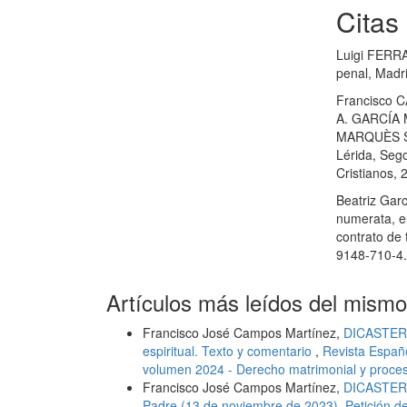
Citas
Luigi FERRAJ
penal, Madri
Francisco 
A. GARCÍA
MARQUÈS SAL
Lérida, Sego
Cristianos,
Beatriz Gar
numerata, e
contrato de
9148-710-4
Artículos más leídos del mismo
Francisco José Campos Martínez,
DICASTERI
espiritual. Texto y comentario
,
Revista Españ
volumen 2024 - Derecho matrimonial y proces
Francisco José Campos Martínez,
DICASTERI
Padre (13 de noviembre de 2023). Petición d