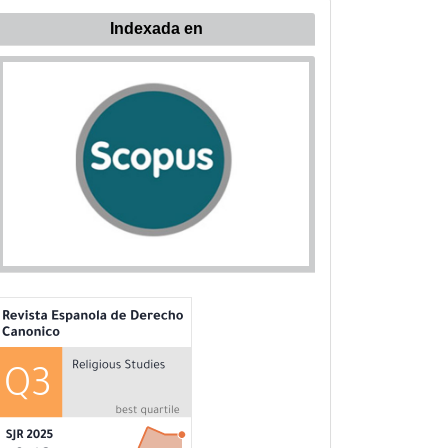
ndexada
Indexada en
n: