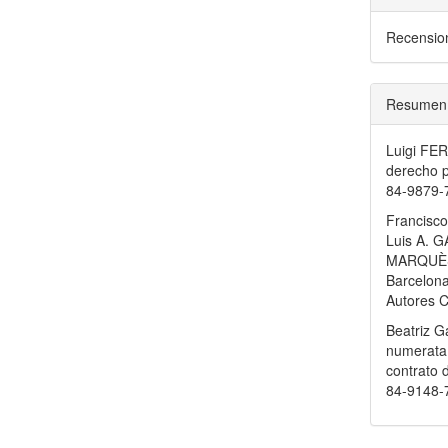
Recensio
Resumen
Luigi FER
derecho p
84-9879-
Francisc
Luis A.
MARQUÈS 
Barcelona
Autores C
Beatriz G
numerata,
contrato 
84-9148-