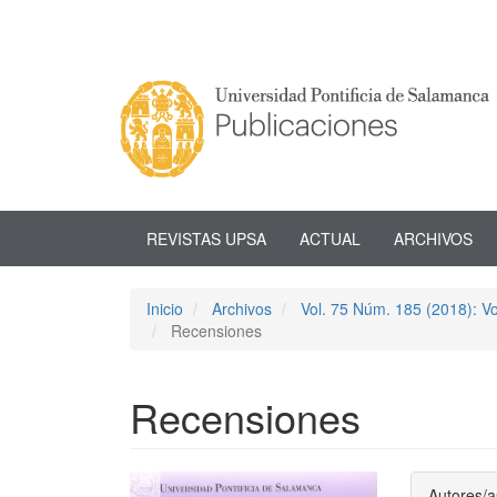
Navegación
principal
Contenido
principal
Barra
lateral
REVISTAS UPSA
ACTUAL
ARCHIVOS
Inicio
Archivos
Vol. 75 Núm. 185 (2018): 
Recensiones
Recensiones
Barra
Conte
Autores/a