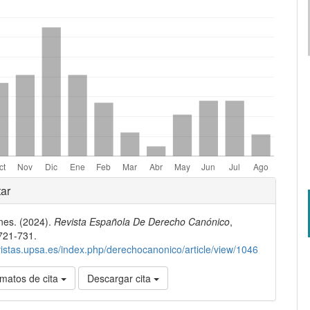
mes.bootstrap3.displayStats.downloads##
les
ar
nes. (2024).
Revista Española De Derecho Canónico
,
lo
 721-731.
evistas.upsa.es/index.php/derechocanonico/article/view/1046
matos de cita
Descargar cita