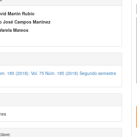
pal
I
e
vid Martín Rubio
o José Campos Martínez
lo
Varela Mateos
úm. 185 (2018): Vol. 75 Núm. 185 (2018) Segundo semestre
nes
clave: