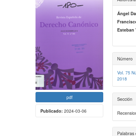
lateral
princi
Ángel Da
del
del
Francisc
artículo
artícu
Esteban 
Número
Vol. 75 N
2018
pdf
Sección
Publicado:
2024-03-06
Recensio
Palabras 