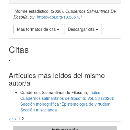
del
Informe estadístico. (2026).
Cuadernos Salmantinos De
artículo
filosofía
,
53
.
https://doi.org/10.36576/
Más formatos de cita
Descargar cita
Citas
-
Artículos más leídos del mismo
autor/a
Cuadernos Salmantinos de Filosofía,
Índice
,
Cuadernos salmantinos de filosofía: Vol. 53 (2026):
Sección monográfica "Epistemología de virtudes"
Sección miscelánea
<<
<
1
2