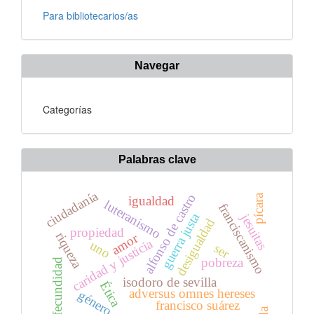
Para bibliotecarios/as
Navegar
Categorías
Palabras clave
ciudadanía
alfonso de castro
pícara
igualdad
luteranismo
franciscanismo
guerra justa
jesuitas
desigualdad
propiedad
riqueza
amor
caridad y justicia
uno
ser
pobreza
fecundidad
isodoro de sevilla
Ética
adversus omnes hereses
género
francisco suárez