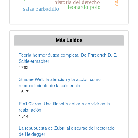
vida
historia del derecho
leonardo polo
salas barbadillo
Más Leidos
Teoría hermenéutica completa, De Friredrich D. E.
Schleiermacher
1763
Simone Weil: la atención y la acción como
reconocimiento de la existencia
1617
Emil Cioran: Una filosofía del arte de vivir en la
resignación
1514
La resupuesta de Zubiri al discurso del rectorado
de Heidegger