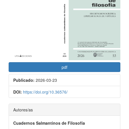
lateral
del
artículo
pdf
Publicado:
2026-03-23
DOI:
https://doi.org/10.36576/
Contenido
Autores/as
principal
Cuadernos Salmantinos de Filosofía
del