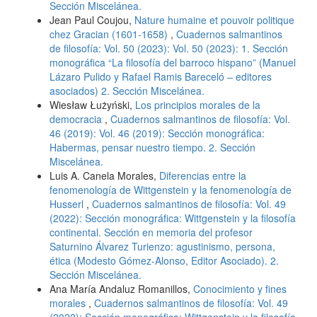
Sección Miscelánea.
Jean Paul Coujou,
Nature humaine et pouvoir politique
chez Gracian (1601-1658)
,
Cuadernos salmantinos
de filosofía: Vol. 50 (2023): Vol. 50 (2023): 1. Sección
monográfica “La filosofía del barroco hispano” (Manuel
Lázaro Pulido y Rafael Ramis Bareceló – editores
asociados) 2. Sección Miscelánea.
Wiesław Łużyński,
Los principios morales de la
democracia
,
Cuadernos salmantinos de filosofía: Vol.
46 (2019): Vol. 46 (2019): Sección monográfica:
Habermas, pensar nuestro tiempo. 2. Sección
Miscelánea.
Luis A. Canela Morales,
Diferencias entre la
fenomenología de Wittgenstein y la fenomenología de
Husserl
,
Cuadernos salmantinos de filosofía: Vol. 49
(2022): Sección monográfica: Wittgenstein y la filosofía
continental. Sección en memoria del profesor
Saturnino Álvarez Turienzo: agustinismo, persona,
ética (Modesto Gómez-Alonso, Editor Asociado). 2.
Sección Miscelánea.
Ana María Andaluz Romanillos,
Conocimiento y fines
morales
,
Cuadernos salmantinos de filosofía: Vol. 49