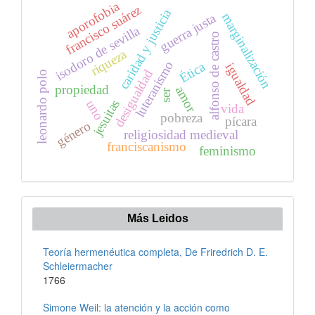
aporofobia
francisco suárez
caridad y justicia
guerra justa
marginalización
isodoro de sevilla
alfonso de castro
riqueza
luteranismo
Ética
igualdad
desigualdad
leonardo polo
propiedad
amor
ser
jesuitas
uno
vida
pobreza
pícara
género
religiosidad medieval
franciscanismo
feminismo
Más Leidos
Teoría hermenéutica completa, De Friredrich D. E.
Schleiermacher
1766
Simone Weil: la atención y la acción como