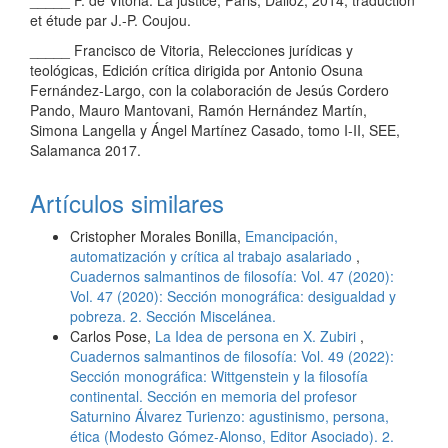
_____ F. de Vitoria. La justice, Paris, Dalloz, 2014, traduction
et étude par J.-P. Coujou.
_____ Francisco de Vitoria, Relecciones jurídicas y
teológicas, Edición crítica dirigida por Antonio Osuna
Fernández-Largo, con la colaboración de Jesús Cordero
Pando, Mauro Mantovani, Ramón Hernández Martín,
Simona Langella y Ángel Martínez Casado, tomo I-II, SEE,
Salamanca 2017.
Artículos similares
Cristopher Morales Bonilla,
Emancipación,
automatización y crítica al trabajo asalariado
,
Cuadernos salmantinos de filosofía: Vol. 47 (2020):
Vol. 47 (2020): Sección monográfica: desigualdad y
pobreza. 2. Sección Miscelánea.
Carlos Pose,
La Idea de persona en X. Zubiri
,
Cuadernos salmantinos de filosofía: Vol. 49 (2022):
Sección monográfica: Wittgenstein y la filosofía
continental. Sección en memoria del profesor
Saturnino Álvarez Turienzo: agustinismo, persona,
ética (Modesto Gómez-Alonso, Editor Asociado). 2.