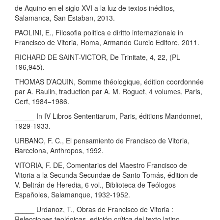
de Aquino en el siglo XVI a la luz de textos inéditos,
Salamanca, San Estaban, 2013.
PAOLINI, E., Filosofia politica e diritto internazionale in
Francisco de Vitoria, Roma, Armando Curcio Editore, 2011.
RICHARD DE SAINT-VICTOR, De Trinitate, 4, 22, (PL
196,945).
THOMAS D’AQUIN, Somme théologique, édition coordonnée
par A. Raulin, traduction par A. M. Roguet, 4 volumes, Paris,
Cerf, 1984−1986.
_____ In IV Libros Sententiarum, Paris, éditions Mandonnet,
1929-1933.
URBANO, F. C., El pensamiento de Francisco de Vitoria,
Barcelona, Anthropos, 1992.
VITORIA, F. DE, Comentarios del Maestro Francisco de
Vitoria a la Secunda Secundae de Santo Tomás, édition de
V. Beltrán de Heredia, 6 vol., Biblioteca de Teólogos
Españoles, Salamanque, 1932-1952.
_____ Urdanoz, T., Obras de Francisco de Vitoria :
Relecciones teológicas, edición crítica del texto latino,