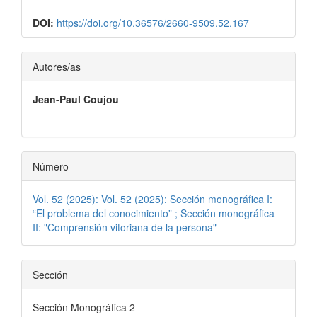
DOI:
https://doi.org/10.36576/2660-9509.52.167
Contenido
Autores/as
principal
Jean-Paul Coujou
del
artículo
Número
Vol. 52 (2025): Vol. 52 (2025): Sección monográfica I:
“El problema del conocimiento” ; Sección monográfica
II: "Comprensión vitoriana de la persona"
Sección
Sección Monográfica 2