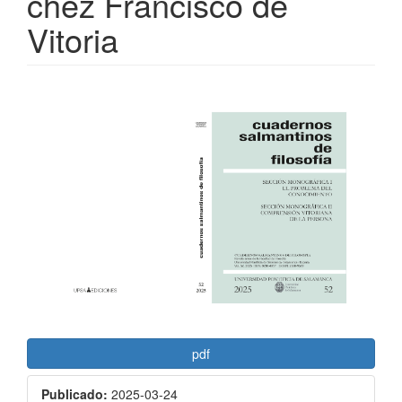
chez Francisco de
Vitoria
Barra
lateral
del
artículo
pdf
Publicado:
2025-03-24