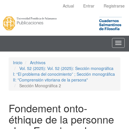
Navegación
Actual
Entrar
Registrarse
principal
Contenido
principal
Barra
lateral
Toggl
navig
Inicio
Archivos
Vol. 52 (2025): Vol. 52 (2025): Sección monográfica
I: “El problema del conocimiento” ; Sección monográfica
II: "Comprensión vitoriana de la persona"
Sección Monográfica 2
Fondement onto-
éthique de la personne