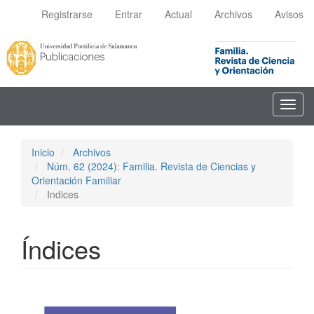
Navegación
Registrarse
Entrar
Actual
Archivos
Avisos
principal
Contenido
principal
Barra
lateral
Toggl
navig
Inicio
Archivos
Núm. 62 (2024): Familia. Revista de Ciencias y
Orientación Familiar
Indices
Índices
Barra