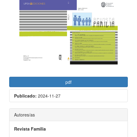
lateral
del
artículo
pdf
Publicado:
2024-11-27
Contenido
Autores/as
principal
Revista Familia
del