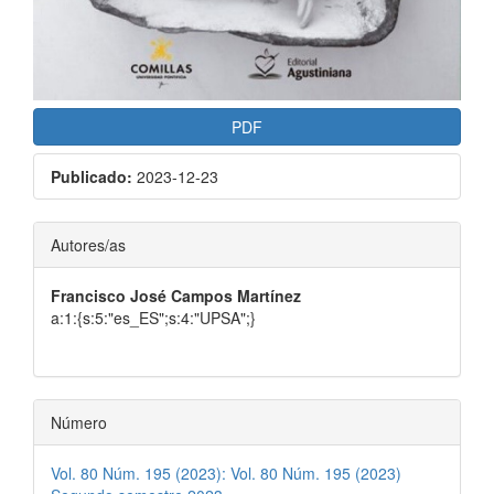
PDF
Publicado:
2023-12-23
Contenido
Autores/as
principal
Francisco José Campos Martínez
del
a:1:{s:5:"es_ES";s:4:"UPSA";}
artículo
Número
Vol. 80 Núm. 195 (2023): Vol. 80 Núm. 195 (2023)