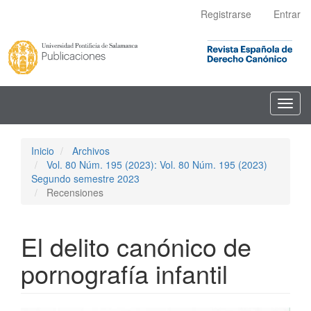
Navegación
Registrarse
Entrar
principal
Contenido
principal
Barra
lateral
Toggl
navig
Inicio
Archivos
Vol. 80 Núm. 195 (2023): Vol. 80 Núm. 195 (2023)
Segundo semestre 2023
Recensiones
El delito canónico de
pornografía infantil