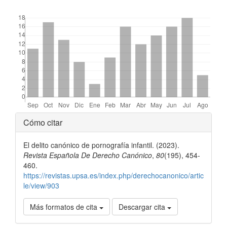
##plugins.themes.bootstrap3.displayStats.downloads##
Detalles
Cómo citar
del
El delito canónico de pornografía infantil. (2023).
artículo
Revista Española De Derecho Canónico
,
80
(195), 454-
460.
https://revistas.upsa.es/index.php/derechocanonico/artic
le/view/903
Más formatos de cita
Descargar cita