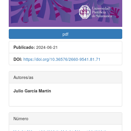
pdf
Publicado:
2024-06-21
DOI:
https://doi.org/10.36576/2660-9541.81.71
Contenido
Autores/as
principal
Julio García Martín
del
artículo
Número