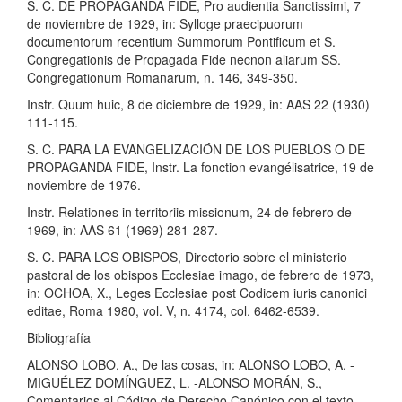
S. C. DE PROPAGANDA FIDE, Pro audientia Sanctissimi, 7
de noviembre de 1929, in: Sylloge praecipuorum
documentorum recentium Summorum Pontificum et S.
Congregationis de Propagada Fide necnon aliarum SS.
Congregationum Romanarum, n. 146, 349-350.
Instr. Quum huic, 8 de diciembre de 1929, in: AAS 22 (1930)
111-115.
S. C. PARA LA EVANGELIZACIÓN DE LOS PUEBLOS O DE
PROPAGANDA FIDE, Instr. La fonction evangélisatrice, 19 de
noviembre de 1976.
Instr. Relationes in territoriis missionum, 24 de febrero de
1969, in: AAS 61 (1969) 281-287.
S. C. PARA LOS OBISPOS, Directorio sobre el ministerio
pastoral de los obispos Ecclesiae imago, de febrero de 1973,
in: OCHOA, X., Leges Ecclesiae post Codicem iuris canonici
editae, Roma 1980, vol. V, n. 4174, col. 6462-6539.
Bibliografía
ALONSO LOBO, A., De las cosas, in: ALONSO LOBO, A. -
MIGUÉLEZ DOMÍNGUEZ, L. -ALONSO MORÁN, S.,
Comentarios al Código de Derecho Canónico con el texto