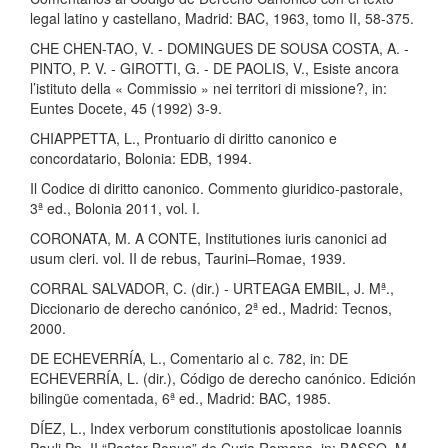
legal latino y castellano, Madrid: BAC, 1963, tomo II, 58-375.
CHE CHEN-TAO, V. - DOMINGUES DE SOUSA COSTA, A. -
PINTO, P. V. - GIROTTI, G. - DE PAOLIS, V., Esiste ancora
l’istituto della « Commissio » nei territori di missione?, in:
Euntes Docete, 45 (1992) 3-9.
CHIAPPETTA, L., Prontuario di diritto canonico e
concordatario, Bolonia: EDB, 1994.
Il Codice di diritto canonico. Commento giuridico-pastorale,
3ª ed., Bolonia 2011, vol. I.
CORONATA, M. A CONTE, Institutiones iuris canonici ad
usum cleri. vol. II de rebus, Taurini–Romae, 1939.
CORRAL SALVADOR, C. (dir.) - URTEAGA EMBIL, J. Mª.,
Diccionario de derecho canónico, 2ª ed., Madrid: Tecnos,
2000.
DE ECHEVERRÍA, L., Comentario al c. 782, in: DE
ECHEVERRÍA, L. (dir.), Código de derecho canónico. Edición
bilingüe comentada, 6ª ed., Madrid: BAC, 1985.
DÍEZ, L., Index verborum constitutionis apostolicae Ioannis