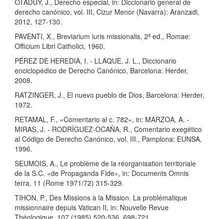
OTADUY, J., Derecho especial, in: Diccionario general de
derecho canónico, vol. III, Cizur Menor (Navarra): Aranzadi,
2012, 127-130.
PAVENTI, X., Breviarium iuris missionalis, 2ª ed., Romae:
Officium Libri Catholici, 1960.
PÉREZ DE HEREDIA, I. - LLAQUE, J. L., Diccionario
enciclopédico de Derecho Canónico, Barcelona: Herder,
2008.
RATZINGER, J., El nuevo pueblo de Dios, Barcelona: Herder,
1972.
RETAMAL, F., «Comentario al c. 782», in: MARZOA, A. -
MIRAS, J. - RODRÍGUEZ-OCAÑA, R., Comentario exegético
al Código de Derecho Canónico, vol. III., Pamplona: EUNSA,
1996.
SEUMOIS, A., Le problème de la réorganisation territoriale
de la S.C. «de Propaganda Fide», in: Documents Omnis
terra, 11 (Rome 1971/72) 315-329.
TIHON, P., Des Missions à la Mission. La problématique
missionnaire depuis Vatican II, in: Nouvelle Revue
Théologique, 107 (1985) 520-536, 698-721.