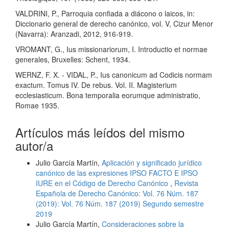
VALDRINI, P., Parroquia confiada a diácono o laicos, in:
Diccionario general de derecho canónico, vol. V, Cizur Menor
(Navarra): Aranzadi, 2012, 916-919.
VROMANT, G., Ius missionariorum, I. Introductio et normae
generales, Bruxelles: Schent, 1934.
WERNZ, F. X. - VIDAL, P., Ius canonicum ad Codicis normam
exactum. Tomus IV. De rebus. Vol. II. Magisterium
ecclesiasticum. Bona temporalia eorumque administratio,
Romae 1935.
Artículos más leídos del mismo
autor/a
Julio García Martín,
Aplicación y significado jurídico
canónico de las expresiones IPSO FACTO E IPSO
IURE en el Código de Derecho Canónico
,
Revista
Española de Derecho Canónico: Vol. 76 Núm. 187
(2019): Vol. 76 Núm. 187 (2019) Segundo semestre
2019
Julio García Martín,
Consideraciones sobre la