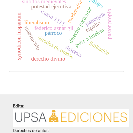
opbispo
sínodos medievales
moderador
potestad ejecutiva
derecho particular
canon 1111
pastor propio
parroquia
synodicon hispanum
liberalismo
espolio
federico aznar gil
matrimonio
peter a linehan
párroco
sínodos de orense
limitación
diócesis
derecho divino
Edita:
Derechos de autor: