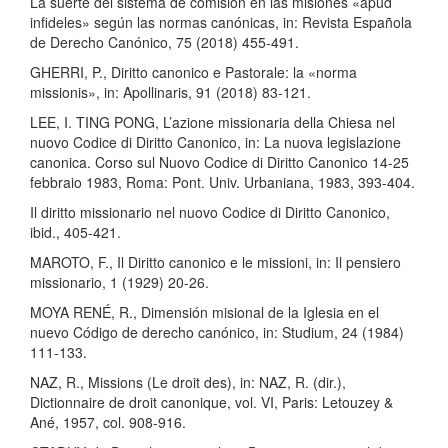
La suerte del sistema de comisión en las misiones «apud
infideles» según las normas canónicas, in: Revista Española
de Derecho Canónico, 75 (2018) 455-491.
GHERRI, P., Diritto canonico e Pastorale: la «norma
missionis», in: Apollinaris, 91 (2018) 83-121.
LEE, I. TING PONG, L’azione missionaria della Chiesa nel
nuovo Codice di Diritto Canonico, in: La nuova legislazione
canonica. Corso sul Nuovo Codice di Diritto Canonico 14-25
febbraio 1983, Roma: Pont. Univ. Urbaniana, 1983, 393-404.
Il diritto missionario nel nuovo Codice di Diritto Canonico,
ibid., 405-421.
MAROTO, F., Il Diritto canonico e le missioni, in: Il pensiero
missionario, 1 (1929) 20-26.
MOYA RENÉ, R., Dimensión misional de la Iglesia en el
nuevo Código de derecho canónico, in: Studium, 24 (1984)
111-133.
NAZ, R., Missions (Le droit des), in: NAZ, R. (dir.),
Dictionnaire de droit canonique, vol. VI, Paris: Letouzey &
Ané, 1957, col. 908-916.