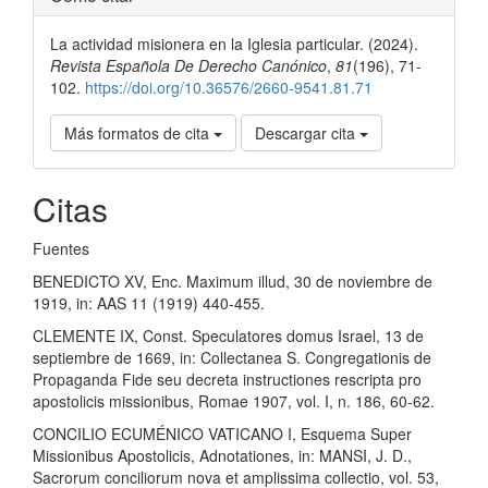
del
La actividad misionera en la Iglesia particular. (2024).
artículo
Revista Española De Derecho Canónico
,
81
(196), 71-
102.
https://doi.org/10.36576/2660-9541.81.71
Más formatos de cita
Descargar cita
Citas
Fuentes
BENEDICTO XV, Enc. Maximum illud, 30 de noviembre de
1919, in: AAS 11 (1919) 440-455.
CLEMENTE IX, Const. Speculatores domus Israel, 13 de
septiembre de 1669, in: Collectanea S. Congregationis de
Propaganda Fide seu decreta instructiones rescripta pro
apostolicis missionibus, Romae 1907, vol. I, n. 186, 60-62.
CONCILIO ECUMÉNICO VATICANO I, Esquema Super
Missionibus Apostolicis, Adnotationes, in: MANSI, J. D.,
Sacrorum conciliorum nova et amplissima collectio, vol. 53,