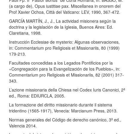
Pauli Pp. II “Pastor Bonus” de Curia Romana, in: BASSO, M.
(a cargo de), Opus iustitiae pax. Miscellanea in onorem del
Prof Xavier Ochoa, Città del Vaticano: LEV, 1990, 367-472.
GARCÍA MARTÍN, J., J., La actividad misionera según la
doctrina y la legislación de la Iglesia, Buenos Aires: Ed.
Claretiana, 1998.
Instrucción Ecclesiae de mysterio: Algunas observaciones,
in: Commentarium pro Religiosis et Missionariis, 80 (1999)
179-213.
Facultades concedidas a los Legados Pontificios por la
«Congregación para la Evangelización de los Pueblos», in:
Commentarium pro Religiosis et Missionariis, 82 (2001) 317-
343.
L’azione missionaria della Chiesa nel Codex Iuris Canonici, 2ª
ed., Roma: EDIURCLA, 2005.
La formazione del diritto missionario durante il sistema
tridentino (1565-1917), Venecia: Marcianum Press, 2013.
Normas generales del Código de derecho canónico, 3ª ed.,
Valencia 2014.