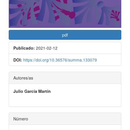
pdf
Publicado:
2021-02-12
DOI:
https://doi.org/10.36576/summa.133079
Contenido
Autores/as
principal
Julio García Martín
del
artículo
Número