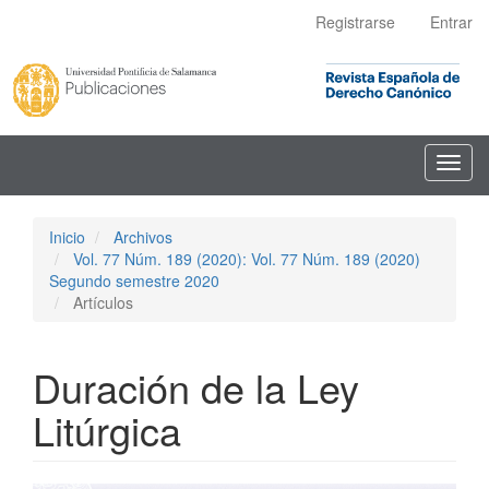
Navegación
Registrarse
Entrar
principal
Contenido
principal
Barra
lateral
Toggl
navig
Inicio
Archivos
Vol. 77 Núm. 189 (2020): Vol. 77 Núm. 189 (2020)
Segundo semestre 2020
Artículos
Duración de la Ley
Litúrgica