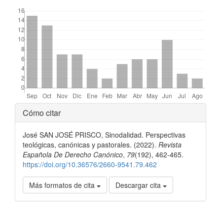
##plugins.themes.bootstrap3.displayStats.downloads##
Detalles
Cómo citar
del
José SAN JOSÉ PRISCO, Sinodalidad. Perspectivas
artículo
teológicas, canónicas y pastorales. (2022).
Revista
Española De Derecho Canónico
,
79
(192), 462-465.
https://doi.org/10.36576/2660-9541.79.462
Más formatos de cita
Descargar cita