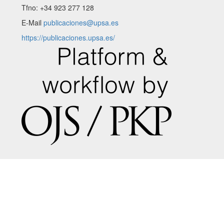
Tfno: +34 923 277 128
E-Mail
publicaciones@upsa.es
https://publicaciones.upsa.es/