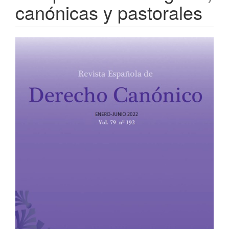
canónicas y pastorales
Barra
lateral
del
artículo