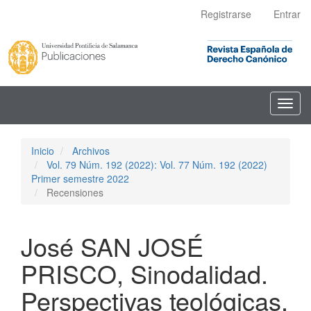
Navegación
Registrarse
Entrar
principal
Contenido
principal
Barra
lateral
Toggl
navig
Inicio
Archivos
Vol. 79 Núm. 192 (2022): Vol. 77 Núm. 192 (2022)
Primer semestre 2022
Recensiones
José SAN JOSÉ
PRISCO, Sinodalidad.
Perspectivas teológicas,