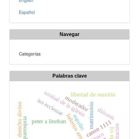
Español
Navegar
Categorías
Palabras clave
unidad de la iglesia
libertad de reunión
moderador
ius ecclesiae
matrimonio
derecho divino
diócesis
federico aznar gil
espolio
parroquia
peter a linehan
canon 1111
limitación
párroco