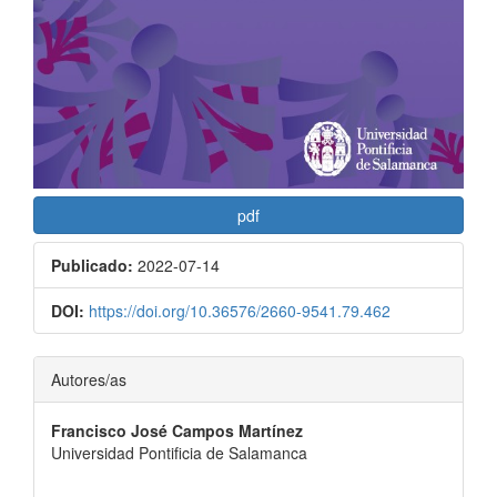
pdf
Publicado:
2022-07-14
DOI:
https://doi.org/10.36576/2660-9541.79.462
Contenido
Autores/as
principal
Francisco José Campos Martínez
del
Universidad Pontificia de Salamanca
artículo