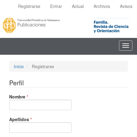
Navegación
Registrarse
Entrar
Actual
Archivos
Avisos
principal
Contenido
principal
Barra
lateral
Toggl
navig
Inicio
Registrarse
Perfil
Obligatorio
Nombre
*
Obligatorio
Apellidos
*