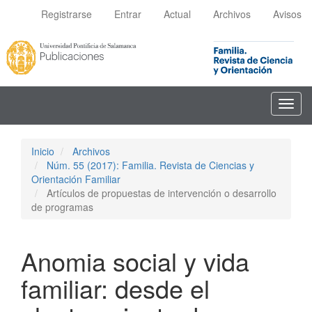
Navegación
Registrarse
Entrar
Actual
Archivos
Avisos
principal
Contenido
principal
Barra
lateral
Toggl
navig
Inicio
Archivos
Núm. 55 (2017): Familia. Revista de Ciencias y
Orientación Familiar
Artículos de propuestas de intervención o desarrollo
de programas
Anomia social y vida
familiar: desde el