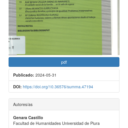
pdf
Publicado:
2024-05-31
DOI:
https://doi.org/10.36576/summa.47194
Contenido
Autores/as
principal
Genara Castillo
del
Facultad de Humanidades Universidad de Piura