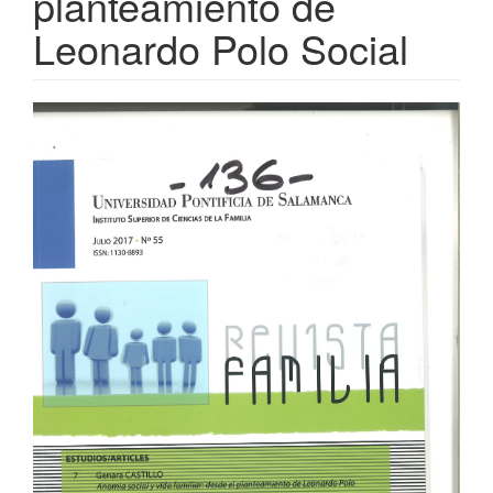
planteamiento de
Leonardo Polo Social
Barra
lateral
del
artículo