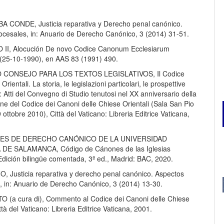
A CONDE, Justicia reparativa y Derecho penal canónico.
ocesales, in: Anuario de Derecho Canónico, 3 (2014) 31-51.
 II, Alocución De novo Codice Canonum Ecclesiarum
 (25-10-1990), en AAS 83 (1991) 490.
 CONSEJO PARA LOS TEXTOS LEGISLATIVOS, Il Codice
Orientali. La storia, le legislazioni particolari, le prospettive
Atti del Convegno di Studio tenutosi nel XX anniversario della
e del Codice dei Canoni delle Chiese Orientali (Sala San Pio
ottobre 2010), Città del Vaticano: Libreria Editrice Vaticana,
S DE DERECHO CANÓNICO DE LA UNIVERSIDAD
 DE SALAMANCA, Código de Cánones de las Iglesias
Edición bilingüe comentada, 3ª ed., Madrid: BAC, 2020.
, Justicia reparativa y derecho penal canónico. Aspectos
s, in: Anuario de Derecho Canónico, 3 (2014) 13-30.
TO (a cura di), Commento al Codice dei Canoni delle Chiese
ttà del Vaticano: Libreria Editrice Vaticana, 2001.