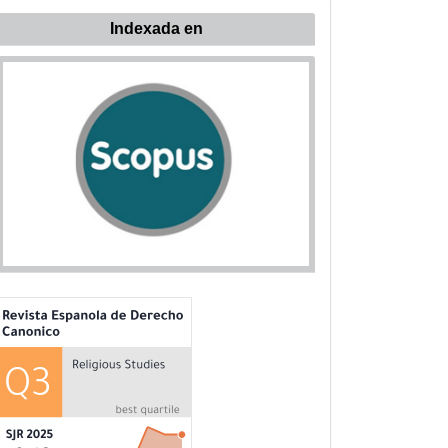
ndexada
Indexada en
n: