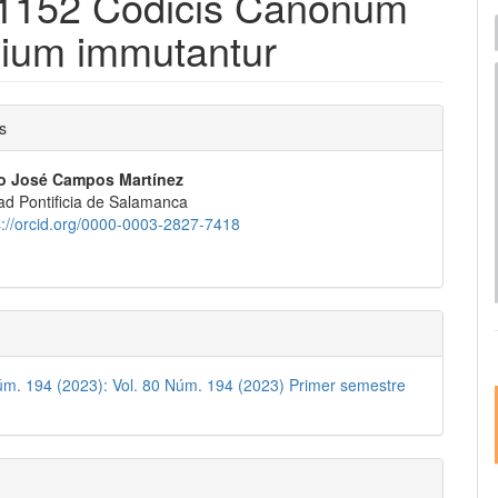
on 1152 Codicis Canonum
I
lium immutantur
e
nido
s
pal
o José Campos Martínez
ad Pontificia de Salamanca
lo
s://orcid.org/0000-0003-2827-7418
úm. 194 (2023): Vol. 80 Núm. 194 (2023) Primer semestre