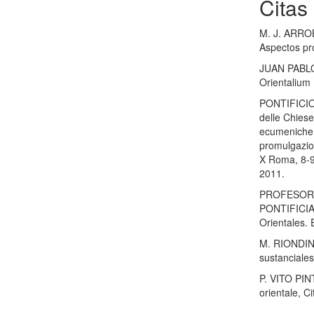
Citas
M. J. ARROB
Aspectos pr
JUAN PABLO
Orientalium
PONTIFICIO
delle Chiese 
ecumeniche: 
promulgazion
X Roma, 8-9 
2011.
PROFESORE
PONTIFICIA
Orientales. 
M. RIONDINO
sustanciale
P. VITO PIN
orientale, Ci