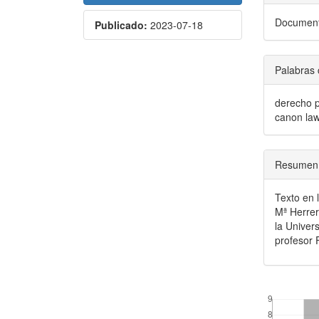
Document
Publicado:
2023-07-18
Palabras 
derecho p
canon la
Resumen
Texto en 
Mª Herrer
la Univer
profesor
##plugins.the