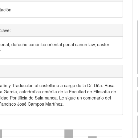
ación
clave:
enal, derecho canónico oriental penal canon law, easter
w
latín y Traducción al castellano a cargo de la Dr. Dña. Rosa
a García, catedrática emérita de la Facultad de Filosofía de
sidad Pontificia de Salamanca. Le sigue un comenario del
 Fancisco José Campos Martínez.
mes.bootstrap3.displayStats.downloads##