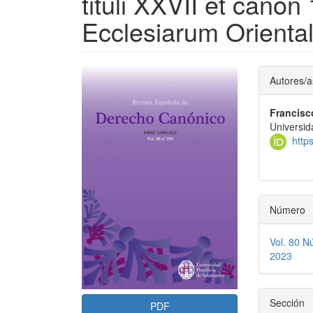
tituli XXVII et can
Ecclesiarum Orienta
Barra
Conte
Autores/a
lateral
princi
Francisc
del
del
Universid
artículo
artícu
http
Número
Vol. 80 N
2023
Sección
PDF