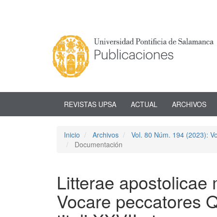
Navegación
principal
Contenido
principal
Barra
lateral
REVISTAS UPSA
ACTUAL
ARCHIVOS
Inicio
Archivos
Vol. 80 Núm. 194 (2023): V
Documentación
Litterae apostolicae
Vocare peccatores Q