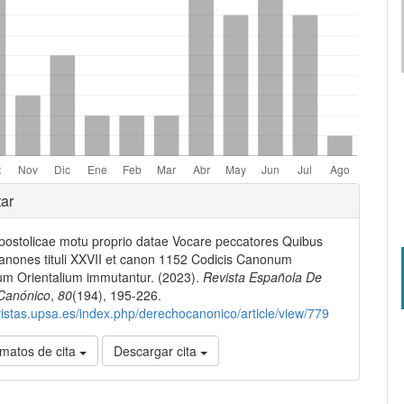
les
ar
apostolicae motu proprio datae Vocare peccatores Quibus
lo
canones tituli XXVII et canon 1152 Codicis Canonum
um Orientalium immutantur. (2023).
Revista Española De
Canónico
,
80
(194), 195-226.
evistas.upsa.es/index.php/derechocanonico/article/view/779
matos de cita
Descargar cita