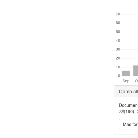
##plugins.the
Detal
Cómo cit
del
Document
artícu
78
(190),
Más for