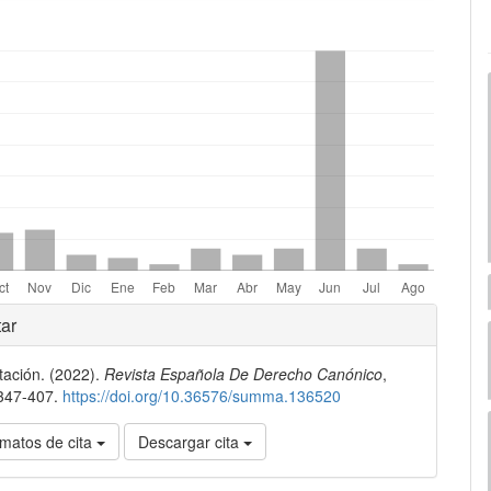
mes.bootstrap3.displayStats.downloads##
les
ar
ación. (2022).
Revista Española De Derecho Canónico
,
lo
 347-407.
https://doi.org/10.36576/summa.136520
matos de cita
Descargar cita