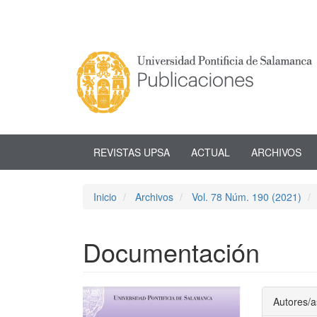
Navegación
principal
Contenido
principal
Barra
lateral
REVISTAS UPSA
ACTUAL
ARCHIVOS
Inicio
Archivos
Vol. 78 Núm. 190 (2021)
Documentación
Barra
Conte
Autores/a