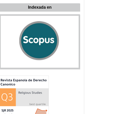
ndexada
Indexada en
n: