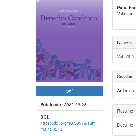
lateral
princi
Papa Fra
del
del
Vaticano
artículo
artícu
Número
Vol. 78 N
Sección
Artículos
pdf
Publicado:
2022-06-28
Resumen
DOI:
https://doi.org/10.36576/sum
Document
ma.136520