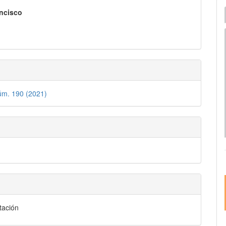
pal
I
ncisco
e
lo
úm. 190 (2021)
ación