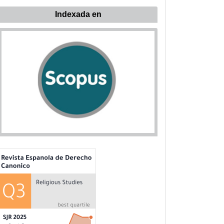
ndexada
Indexada en
n: