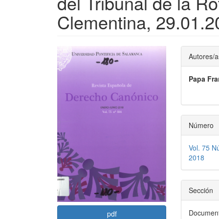
del Tribunal de la 
Clementina, 29.01.2
Barra
Conte
Autores/a
lateral
princi
Papa Fra
del
del
artículo
artícu
Número
Vol. 75 N
2018
Sección
Document
pdf