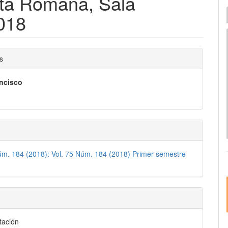
Rota Romana, Sala
I
018
e
nido
s
pal
ncisco
lo
úm. 184 (2018): Vol. 75 Núm. 184 (2018) Primer semestre
ación