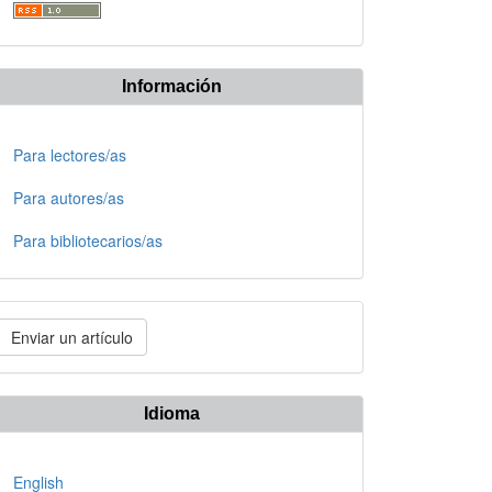
Información
Para lectores/as
Para autores/as
Para bibliotecarios/as
nviar
Enviar un artículo
n
rtículo
Idioma
English