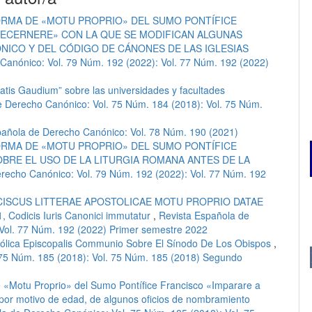
ORMA DE «MOTU PROPRIO» DEL SUMO PONTÍFICE
ECERNERE» CON LA QUE SE MODIFICAN ALGUNAS
ICO Y DEL CÓDIGO DE CÁNONES DE LAS IGLESIAS
Canónico: Vol. 79 Núm. 192 (2022): Vol. 77 Núm. 192 (2022)
tatis Gaudium” sobre las universidades y facultades
e Derecho Canónico: Vol. 75 Núm. 184 (2018): Vol. 75 Núm.
pañola de Derecho Canónico: Vol. 78 Núm. 190 (2021)
ORMA DE «MOTU PROPRIO» DEL SUMO PONTÍFICE
BRE EL USO DE LA LITURGIA ROMANA ANTES DE LA
recho Canónico: Vol. 79 Núm. 192 (2022): Vol. 77 Núm. 192
ISCUS LITTERAE APOSTOLICAE MOTU PROPRIO DATAE
Codicis Iuris Canonici immutatur
,
Revista Española de
 Vol. 77 Núm. 192 (2022) Primer semestre 2022
tólica Episcopalis Communio Sobre El Sínodo De Los Obispos
,
 75 Núm. 185 (2018): Vol. 75 Núm. 185 (2018) Segundo
e «Motu Proprio» del Sumo Pontífice Francisco «Imparare a
 por motivo de edad, de algunos oficios de nombramiento