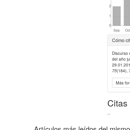
Detal
Cómo cit
del
Discurso 
artícu
del año j
29.01.201
75
(184),
Más for
Citas
--
Artículos más leídos del mismo