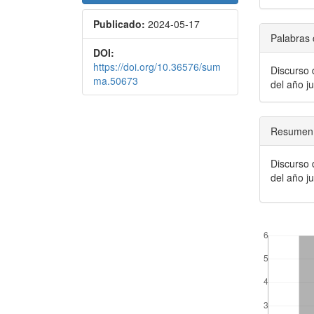
Publicado:
2024-05-17
Palabras 
DOI:
https://doi.org/10.36576/sum
Discurso 
ma.50673
del año j
Resumen
Discurso 
del año j
##plugins.the