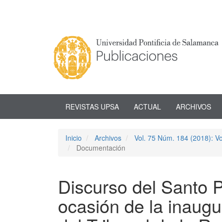
Navegación
principal
Contenido
principal
Barra
lateral
REVISTAS UPSA
ACTUAL
ARCHIVOS
Inicio
Archivos
Vol. 75 Núm. 184 (2018): V
Documentación
Discurso del Santo 
ocasión de la inaugur