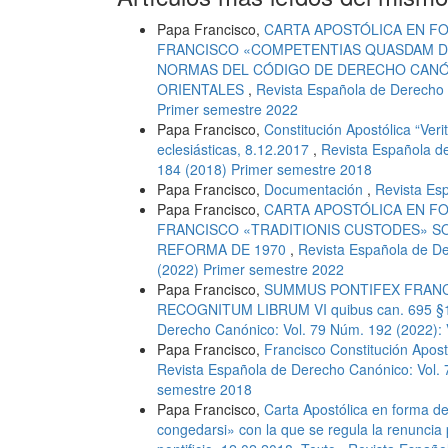
Papa Francisco,
CARTA APOSTÓLICA EN F
FRANCISCO «COMPETENTIAS QUASDAM D
NORMAS DEL CÓDIGO DE DERECHO CANÓN
ORIENTALES
,
Revista Española de Derecho 
Primer semestre 2022
Papa Francisco,
Constitución Apostólica “Veri
eclesiásticas, 8.12.2017
,
Revista Española d
184 (2018) Primer semestre 2018
Papa Francisco,
Documentación
,
Revista Es
Papa Francisco,
CARTA APOSTÓLICA EN F
FRANCISCO «TRADITIONIS CUSTODES» SO
REFORMA DE 1970
,
Revista Española de De
(2022) Primer semestre 2022
Papa Francisco,
SUMMUS PONTIFEX FRANC
RECOGNITUM LIBRUM VI quibus can. 695 §1, 
Derecho Canónico: Vol. 79 Núm. 192 (2022):
Papa Francisco,
Francisco Constitución Apos
Revista Española de Derecho Canónico: Vol.
semestre 2018
Papa Francisco,
Carta Apostólica en forma d
congedarsi» con la que se regula la renuncia