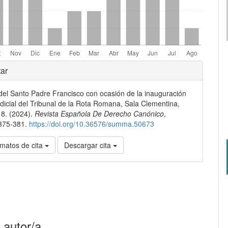
les
ar
del Santo Padre Francisco con ocasión de la inauguración
lo
udicial del Tribunal de la Rota Romana, Sala Clementina,
8. (2024).
Revista Española De Derecho Canónico
,
 375-381.
https://doi.org/10.36576/summa.50673
matos de cita
Descargar cita
 autor/a