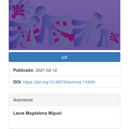
pdf
Publicado:
2021-02-12
DOI:
https://doi.org/10.36576/summa.133081
Contenido
Autores/as
principal
Laura Magdalena Miguel
del
artículo