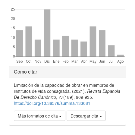
##plugins.themes.bootstrap3.displayStats.downloads##
Detalles
Cómo citar
del
Limitación de la capacidad de obrar en miembros de
artículo
institutos de vida consagrada. (2021).
Revista Española
De Derecho Canónico
,
77
(189), 909-935.
https://doi.org/10.36576/summa.133081
Más formatos de cita
Descargar cita