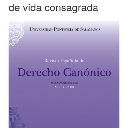
de vida consagrada
Barra
lateral
del
artículo