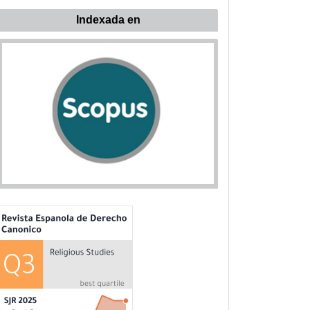
ndexada
Indexada en
n: