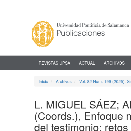
Navegación
principal
Contenido
principal
Barra
lateral
REVISTAS UPSA
ACTUAL
ARCHIVOS
Inicio
Archivos
Vol. 82 Núm. 199 (2025): 
L. MIGUEL SÁEZ;
(Coords.), Enfoque mu
del testimonio: retos