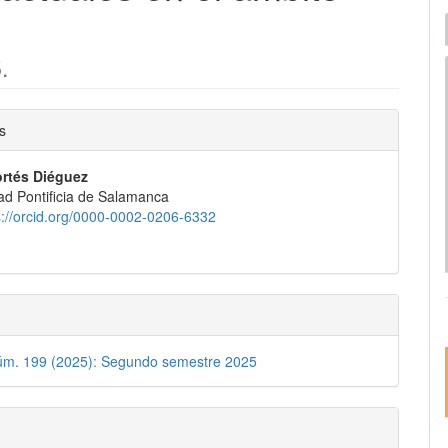
I
e
.
nido
s
pal
ortés Diéguez
ad Pontificia de Salamanca
lo
s://orcid.org/0000-0002-0206-6332
Núm. 199 (2025): Segundo semestre 2025