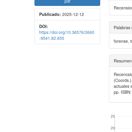
pdf
Recensio
Publicado:
2025-12-12
DOI:
Palabras 
https://doi.org/10.36576/2660
-9541.82.655
forense, 
Resumen
Recencsi
(Coords.),
actuales 
pp. ISBN
##plugins.the