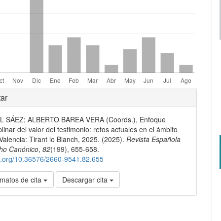
les
ar
L SÁEZ; ALBERTO BAREA VERA (Coords.), Enfoque
lo
plinar del valor del testimonio: retos actuales en el ámbito
 Valencia: Tirant lo Blanch, 2025. (2025).
Revista Española
ho Canónico
,
82
(199), 655-658.
oi.org/10.36576/2660-9541.82.655
matos de cita
Descargar cita