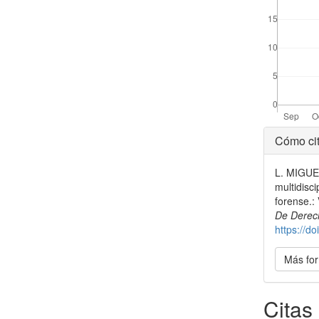
Detal
Cómo cit
del
L. MIGUE
artícu
multidisci
forense.:
De Derec
https://d
Más for
Citas