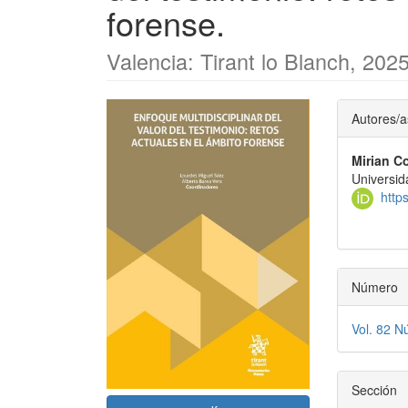
forense.
Valencia: Tirant lo Blanch, 2025
Barra
Conte
Autores/a
lateral
princi
Mirian C
del
del
Universid
artículo
artícu
http
Número
Vol. 82 
Sección