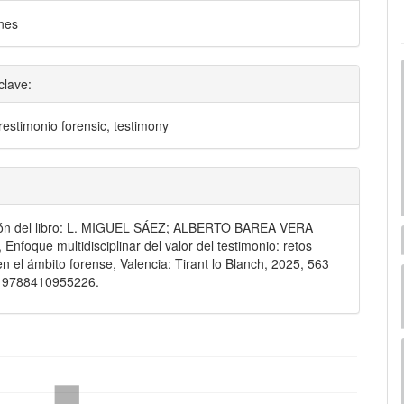
nes
clave:
trestimonio forensic, testimony
ón del libro: L. MIGUEL SÁEZ; ALBERTO BAREA VERA
 Enfoque multidisciplinar del valor del testimonio: retos
en el ámbito forense, Valencia: Tirant lo Blanch, 2025, 563
: 9788410955226.
mes.bootstrap3.displayStats.downloads##