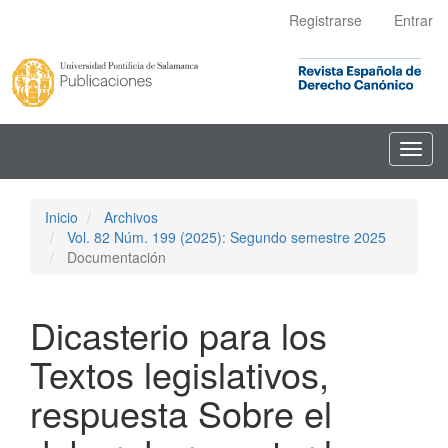
Navegación
Registrarse
Entrar
principal
Contenido
principal
Barra
lateral
Toggl
navig
Inicio
Archivos
Vol. 82 Núm. 199 (2025): Segundo semestre 2025
Documentación
Dicasterio para los
Textos legislativos,
respuesta Sobre el