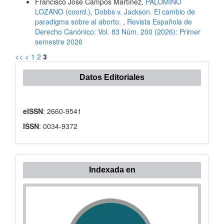
Francisco José Campos Martínez,
PALOMINO
LOZANO (coord.), Dobbs v. Jackson. El cambio de
paradigma sobre al aborto.
,
Revista Española de
Derecho Canónico: Vol. 83 Núm. 200 (2026): Primer
semestre 2026
<<
<
1
2
3
Datos Editoriales
eISSN
: 2660-9541
ISSN
: 0034-9372
Indexada
Indexada en
en: