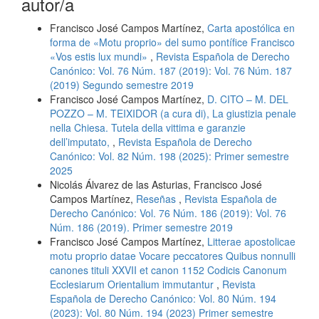
autor/a
Francisco José Campos Martínez,
Carta apostólica en
forma de «Motu proprio» del sumo pontífice Francisco
«Vos estis lux mundi»
,
Revista Española de Derecho
Canónico: Vol. 76 Núm. 187 (2019): Vol. 76 Núm. 187
(2019) Segundo semestre 2019
Francisco José Campos Martínez,
D. CITO – M. DEL
POZZO – M. TEIXIDOR (a cura di), La giustizia penale
nella Chiesa. Tutela della vittima e garanzie
dell’imputato,
,
Revista Española de Derecho
Canónico: Vol. 82 Núm. 198 (2025): Primer semestre
2025
Nicolás Álvarez de las Asturias, Francisco José
Campos Martínez,
Reseñas
,
Revista Española de
Derecho Canónico: Vol. 76 Núm. 186 (2019): Vol. 76
Núm. 186 (2019). Primer semestre 2019
Francisco José Campos Martínez,
Litterae apostolicae
motu proprio datae Vocare peccatores Quibus nonnulli
canones tituli XXVII et canon 1152 Codicis Canonum
Ecclesiarum Orientalium immutantur
,
Revista
Española de Derecho Canónico: Vol. 80 Núm. 194
(2023): Vol. 80 Núm. 194 (2023) Primer semestre