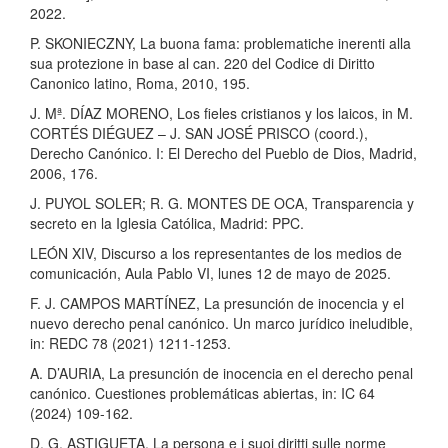
2022.
P. SKONIECZNY, La buona fama: problematiche inerenti alla
sua protezione in base al can. 220 del Codice di Diritto
Canonico latino, Roma, 2010, 195.
J. Mª. DÍAZ MORENO, Los fieles cristianos y los laicos, in M.
CORTÉS DIÉGUEZ – J. SAN JOSÉ PRISCO (coord.),
Derecho Canónico. I: El Derecho del Pueblo de Dios, Madrid,
2006, 176.
J. PUYOL SOLER; R. G. MONTES DE OCA, Transparencia y
secreto en la Iglesia Católica, Madrid: PPC.
LEÓN XIV, Discurso a los representantes de los medios de
comunicación, Aula Pablo VI, lunes 12 de mayo de 2025.
F. J. CAMPOS MARTÍNEZ, La presunción de inocencia y el
nuevo derecho penal canónico. Un marco jurídico ineludible,
in: REDC 78 (2021) 1211-1253.
A. D’AURIA, La presunción de inocencia en el derecho penal
canónico. Cuestiones problemáticas abiertas, in: IC 64
(2024) 109-162.
D. G. ASTIGUETA, La persona e i suoi diritti sulle norme