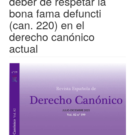
deber de respetar la
bona fama defuncti
(can. 220) en el
derecho canónico
actual
Barra
lateral
del
artículo