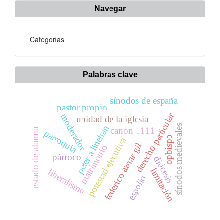
Navegar
Categorías
Palabras clave
sínodos de españa
pastor propio
derecho particular
moderador
unidad de la iglesia
sínodos medievales
peter a linehan
canon 1111
estado de alarma
parroquia
opbispo
potestad ejecutiva
federico aznar gil
matrimonio
párroco
diócesis
limitación
liberalismo
espolio