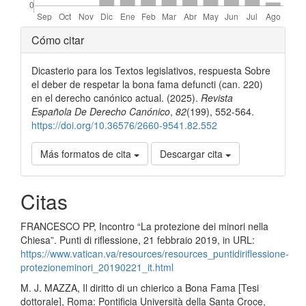
Detalles
Cómo citar
del
Dicasterio para los Textos legislativos, respuesta Sobre
artículo
el deber de respetar la bona fama defuncti (can. 220)
en el derecho canónico actual. (2025).
Revista
Española De Derecho Canónico
,
82
(199), 552-564.
https://doi.org/10.36576/2660-9541.82.552
Más formatos de cita
Descargar cita
Citas
FRANCESCO PP, Incontro “La protezione dei minori nella
Chiesa”. Punti di riflessione, 21 febbraio 2019, in URL:
https://www.vatican.va/resources/resources_puntidiriflessione-
protezioneminori_20190221_it.html
M. J. MAZZA, Il diritto di un chierico a Bona Fama [Tesi
dottorale], Roma: Pontificia Università della Santa Croce,