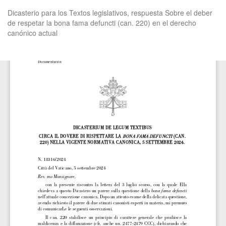
Volver
Dicasterio para los Textos legislativos, respuesta Sobre el deber
a
de respetar la bona fama defuncti (can. 220) en el derecho
los
canónico actual
detalles
del
artículo
De
De
P