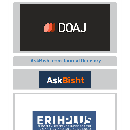
AskBisht.com Journal Directory