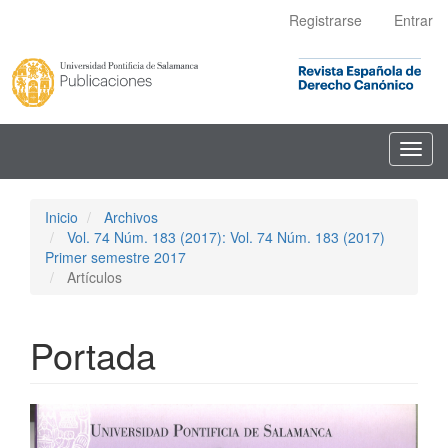
Navegación
Registrarse
Entrar
principal
Contenido
principal
Barra
lateral
Toggl
navig
Inicio
Archivos
Vol. 74 Núm. 183 (2017): Vol. 74 Núm. 183 (2017)
Primer semestre 2017
Artículos
Portada
Barra