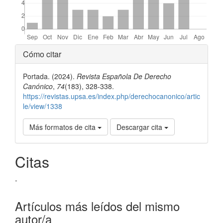
Detalles
Cómo citar
del
Portada. (2024).
Revista Española De Derecho
artículo
Canónico
,
74
(183), 328-338.
https://revistas.upsa.es/index.php/derechocanonico/artic
le/view/1338
Más formatos de cita
Descargar cita
Citas
-
Artículos más leídos del mismo
autor/a