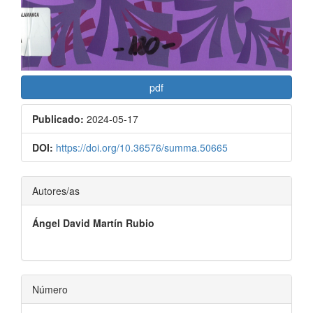
pdf
Publicado:
2024-05-17
DOI:
https://doi.org/10.36576/summa.50665
Contenido
Autores/as
principal
Ángel David Martín Rubio
del
artículo
Número