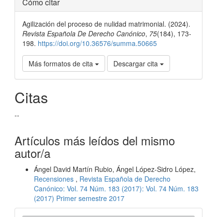
Detalles
Cómo citar
del
Agilización del proceso de nulidad matrimonial. (2024).
artículo
Revista Española De Derecho Canónico
,
75
(184), 173-
198.
https://doi.org/10.36576/summa.50665
Más formatos de cita
Descargar cita
Citas
--
Artículos más leídos del mismo
autor/a
Ángel David Martín Rubio, Ángel López-Sidro López,
Recensiones
,
Revista Española de Derecho
Canónico: Vol. 74 Núm. 183 (2017): Vol. 74 Núm. 183
(2017) Primer semestre 2017