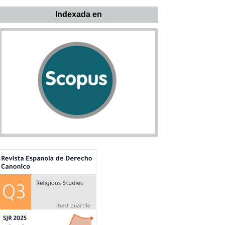
ndexada
Indexada en
n: