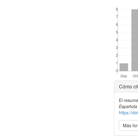
##plugins.the
Detal
Cómo cit
del
El resume
artícu
Española
https://
Más for