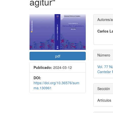
agitur"
Barra
Conte
Autores/a
lateral
princi
Carlos La
del
del
artículo
artícu
Número
pdf
Vol. 77 N
Publicado:
2024-03-12
Cantelar
DOI:
https://doi.org/10.36576/sum
ma.130961
Sección
Artículos