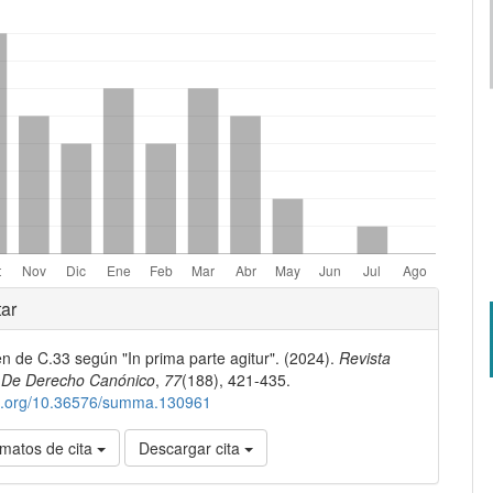
mes.bootstrap3.displayStats.downloads##
les
ar
n de C.33 según "In prima parte agitur". (2024).
Revista
lo
 De Derecho Canónico
,
77
(188), 421-435.
doi.org/10.36576/summa.130961
matos de cita
Descargar cita