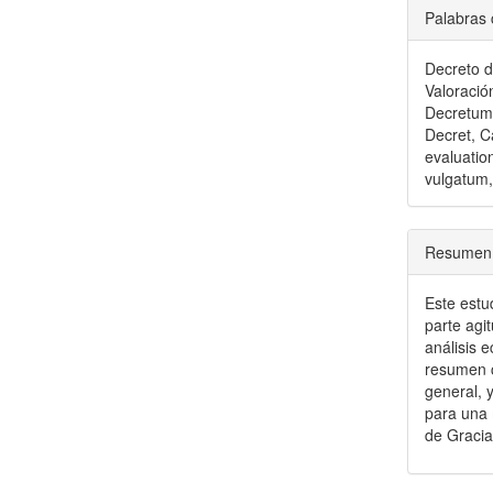
Palabras 
Decreto d
Valoració
Decretum 
Decret, Ca
evaluatio
vulgatum,
Resumen
Este estud
parte agi
análisis e
resumen c
general, 
para una 
de Graci