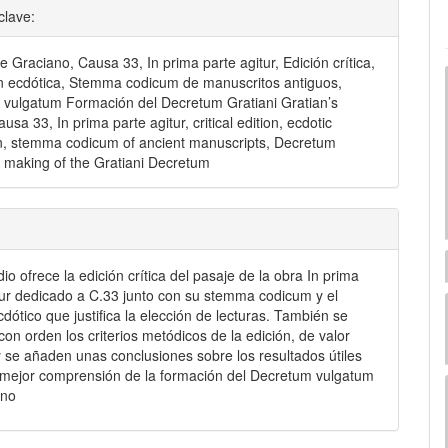
clave:
e Graciano, Causa 33, In prima parte agitur, Edición crítica,
n ecdótica, Stemma codicum de manuscritos antiguos,
vulgatum Formación del Decretum Gratiani Gratian’s
usa 33, In prima parte agitur, critical edition, ecdotic
n, stemma codicum of ancient manuscripts, Decretum
 making of the Gratiani Decretum
io ofrece la edición crítica del pasaje de la obra In prima
tur dedicado a C.33 junto con su stemma codicum y el
cdótico que justifica la elección de lecturas. También se
on orden los criterios metódicos de la edición, de valor
y se añaden unas conclusiones sobre los resultados útiles
mejor comprensión de la formación del Decretum vulgatum
ano