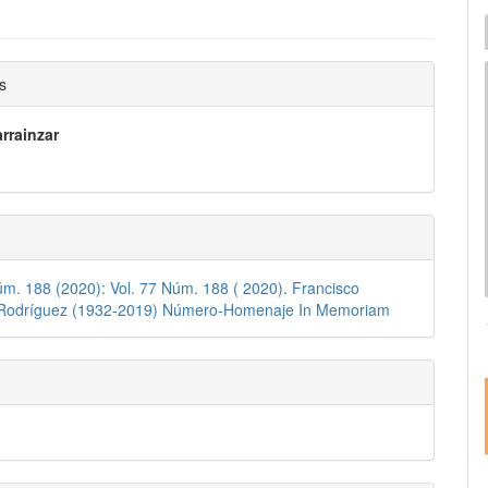
I
e
nido
s
pal
rrainzar
lo
úm. 188 (2020): Vol. 77 Núm. 188 ( 2020). Francisco
 Rodríguez (1932-2019) Número-Homenaje In Memoriam