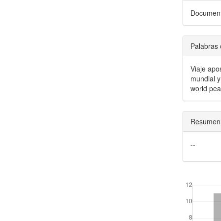
Document
Palabras 
Viaje apo
mundial y
world pe
Resumen
--
##plugins.the