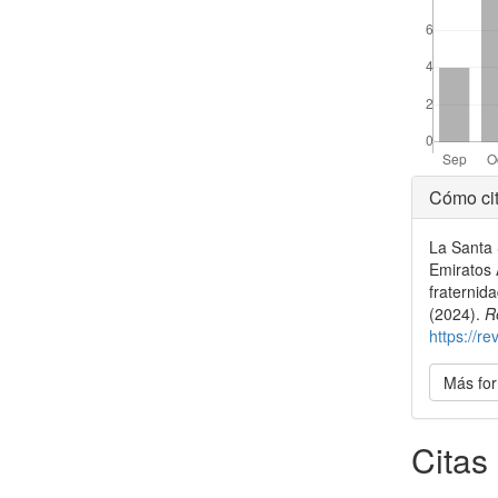
Detal
Cómo cit
del
La Santa 
artícu
Emiratos 
fraternid
(2024).
R
https://r
Más for
Citas