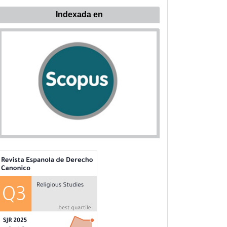
ndexada
Indexada en
n: