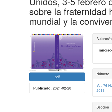
Unidos, 3-5 febrero
sobre la fraternidad
mundial y la conviv
Barra
Conte
Autores/a
lateral
princi
Francisc
del
del
artículo
artícu
Número
pdf
Vol. 76 N
Publicado:
2024-02-28
2019
Sección