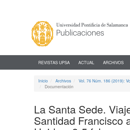
Navegación
principal
Contenido
principal
Barra
lateral
REVISTAS UPSA
ACTUAL
ARCHIVOS
Inicio
Archivos
Vol. 76 Núm. 186 (2019): V
Documentación
La Santa Sede. Viaje
Santidad Francisco 