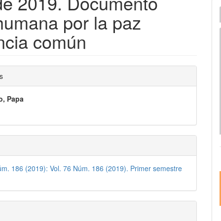
 de 2019. Documento
I
 humana por la paz
e
encia común
nido
s
pal
o, Papa
lo
úm. 186 (2019): Vol. 76 Núm. 186 (2019). Primer semestre