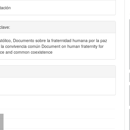
ación
clave:
stólico, Documento sobre la fraternidad humana por la paz
 la convivencia común Document on human fraternity for
ace and common coexistence
mes.bootstrap3.displayStats.downloads##