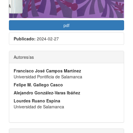
pdf
Publicado:
2024-02-27
Contenido
Autores/as
principal
Francisco José Campos Martínez
del
Universidad Pontificia de Salamanca
artículo
Felipe M. Gallego Casco
Alejandro González-Varas Ibáñez
Lourdes Ruano Espina
Universidad de Salamanca