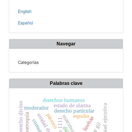
English
Español
Navegar
Categorías
Palabras clave
derechos humanos
derecho divino
estado de alarma
potestad ejecutiva
moderador
derecho particular
parroquia
párroco
espolio
matrimonio
peter a linehan
canon 1111