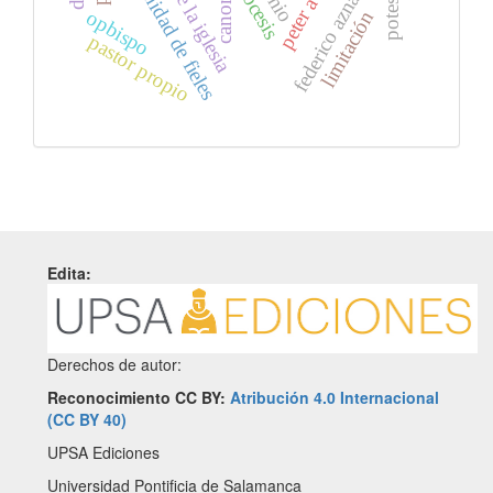
unidad de la iglesia
comunidad de fieles
federico aznar gil
diócesis
opbispo
limitación
pastor propio
Edita:
Derechos de autor:
Reconocimiento CC BY:
Atribución 4.0 Internacional
(CC BY 40)
UPSA Ediciones
Universidad Pontificia de Salamanca