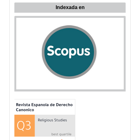
Indexada
Indexada en
en: