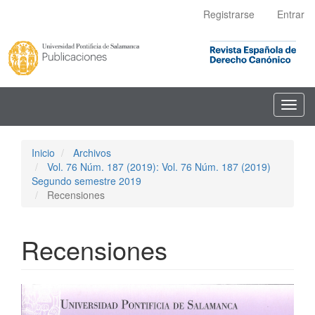
Navegación
Registrarse
Entrar
principal
Contenido
principal
Barra
lateral
Toggl
navig
Inicio
Archivos
Vol. 76 Núm. 187 (2019): Vol. 76 Núm. 187 (2019)
Segundo semestre 2019
Recensiones
Recensiones
Barra