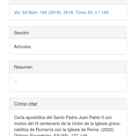
Vol. 53 Núm. 165 (2018): 2018, Tomo 53, n.º 165
Sección
Artículos
Resumen
--
Detalles
Cómo citar
del
Carta apostólica del Santo Padre Juan Pablo II con
artículo
motivo del III centenario de la Unión de la Iglesia greco-
católica de Rumanía con la Iglesia de Roma. (2022).
Diálogo Ecuménico
,
53
(165), 137-149.