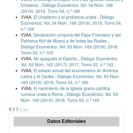
Ortodoxa
,
Diálogo Ecuménico: Vol. 54 Núm. 168
(2019): 2019, Tomo 54, n.º 168
VVAA,
El Uniatismo y el problema uniata
,
Diálogo
Ecuménico: Vol. 54 Núm. 168 (2019): 2019, Tomo 54,
n.º 168
VVAA,
Declaración conjunta del Papa Francisco y del
Patriarca Kiril de Moscú y de todas las Rusias
,
Diálogo Ecuménico: Vol. 53 Núm. 165 (2018): 2018,
Tomo 53, n.º 165
VVAA,
No apaguéis el Espíritu
,
Diálogo Ecuménico:
Vol. 52 Núm. 162 (2017): 2017, Tomo 52, n.º 162.
VVAA,
El estado actual del ecumenismo en América
Latina y el Caribe
,
Diálogo Ecuménico: Vol. 53 Núm.
165 (2018): 2018, Tomo 53, n.º 165
VVAA,
El nacimiento de la Iglesia greco-católica
rumana unida a Roma
,
Diálogo Ecuménico: Vol. 53
Núm. 165 (2018): 2018, Tomo 53, n.º 165
1
2
3
>
>>
Datos Editoriales