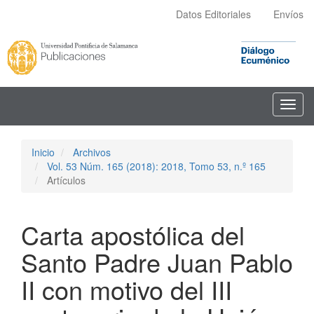
Navegación
Datos Editoriales
Envíos
principal
Contenido
principal
Barra
lateral
Toggl
navig
Inicio
Archivos
Vol. 53 Núm. 165 (2018): 2018, Tomo 53, n.º 165
Artículos
Carta apostólica del
Santo Padre Juan Pablo
II con motivo del III