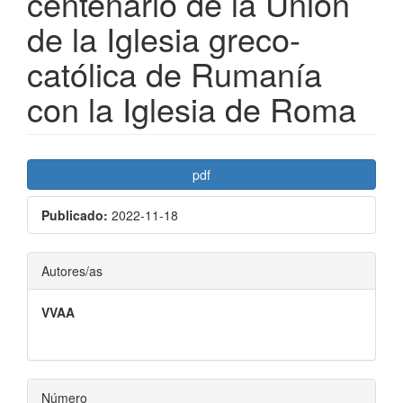
centenario de la Unión
de la Iglesia greco-
católica de Rumanía
con la Iglesia de Roma
Barra
pdf
lateral
Publicado:
2022-11-18
del
artículo
Contenido
Autores/as
principal
VVAA
del
artículo
Número