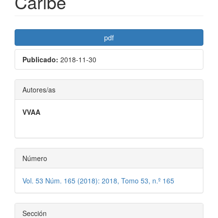
Caribe
Barra
pdf
lateral
Publicado:
2018-11-30
del
artículo
Contenido
Autores/as
principal
VVAA
del
artículo
Número
Vol. 53 Núm. 165 (2018): 2018, Tomo 53, n.º 165
Sección