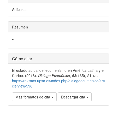
Artículos
Resumen
--
Detalles
Cómo citar
del
El estado actual del ecumenismo en América Latina y el
artículo
Caribe. (2018).
Diálogo Ecuménico
,
53
(165), 21-41.
https://revistas.upsa.es/index.php/dialogoecumenico/arti
cle/view/596
Más formatos de cita
Descargar cita