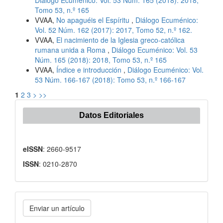
Diálogo Ecuménico: Vol. 53 Núm. 165 (2018): 2018,
Tomo 53, n.º 165
VVAA,
No apaguéis el Espíritu
,
Diálogo Ecuménico:
Vol. 52 Núm. 162 (2017): 2017, Tomo 52, n.º 162.
VVAA,
El nacimiento de la Iglesia greco-católica
rumana unida a Roma
,
Diálogo Ecuménico: Vol. 53
Núm. 165 (2018): 2018, Tomo 53, n.º 165
VVAA,
Índice e introducción
,
Diálogo Ecuménico: Vol.
53 Núm. 166-167 (2018): Tomo 53, n.º 166-167
1
2
3
>
>>
Datos Editoriales
eISSN
: 2660-9517
ISSN
: 0210-2870
Enviar
Enviar un artículo
un