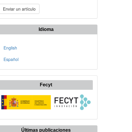
nviar
Enviar un artículo
n
rtículo
Idioma
English
Español
Fecyt
Últimas publicaciones