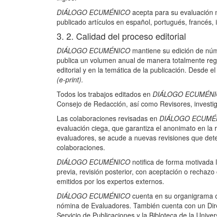
DIÁLOGO ECUMÉNICO
acepta para su evaluación 
publicado artículos en español, portugués, francés, i
3. 2. Calidad del proceso editorial
DIÁLOGO ECUMÉNICO
mantiene su edición de núm
publica un volumen anual de manera totalmente regul
editorial y en la temática de la publicación. Desde 
(e-print).
Todos los trabajos editados en
DIÁLOGO ECUMÉN
Consejo de Redacción, así como Revisores, investig
Las colaboraciones revisadas en
DIÁLOGO ECUMÉ
evaluación ciega, que garantiza el anonimato en la 
evaluadores, se acude a nuevas revisiones que deter
colaboraciones.
DIÁLOGO ECUMÉNICO
notifica de forma motivada l
previa, revisión posterior, con aceptación o rechaz
emitidos por los expertos externos.
DIÁLOGO ECUMÉNICO
cuenta en su organigrama c
nómina de Evaluadores. También cuenta con un Direct
Servicio de Publicaciones y la Bibloteca de la Unive