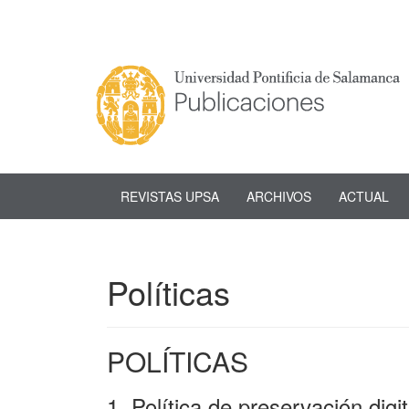
Navegación
principal
Contenido
principal
Barra
lateral
REVISTAS UPSA
ARCHIVOS
ACTUAL
Políticas
POLÍTICAS
1. Política de preservación digit