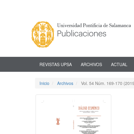
Navegación
principal
Contenido
principal
Barra
lateral
REVISTAS UPSA
ARCHIVOS
ACTUAL
Inicio
Archivos
Vol. 54 Núm. 169-170 (201