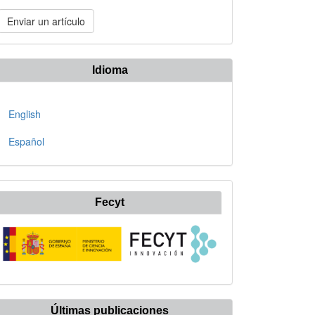
nviar
Enviar un artículo
n
rtículo
Idioma
English
Español
Fecyt
Últimas publicaciones