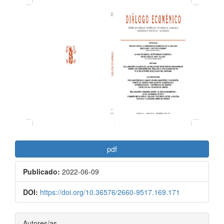
lateral
del
artículo
pdf
Publicado:
2022-06-09
DOI:
https://doi.org/10.36576/2660-9517.169.171
Contenido
Autores/as