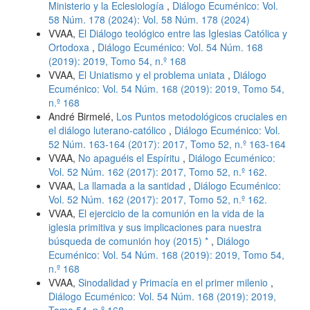
Ministerio y la Eclesiología
,
Diálogo Ecuménico: Vol.
58 Núm. 178 (2024): Vol. 58 Núm. 178 (2024)
VVAA,
El Diálogo teológico entre las Iglesias Católica y
Ortodoxa
,
Diálogo Ecuménico: Vol. 54 Núm. 168
(2019): 2019, Tomo 54, n.º 168
VVAA,
El Uniatismo y el problema uniata
,
Diálogo
Ecuménico: Vol. 54 Núm. 168 (2019): 2019, Tomo 54,
n.º 168
André Birmelé,
Los Puntos metodológicos cruciales en
el diálogo luterano-católico
,
Diálogo Ecuménico: Vol.
52 Núm. 163-164 (2017): 2017, Tomo 52, n.º 163-164
VVAA,
No apaguéis el Espíritu
,
Diálogo Ecuménico:
Vol. 52 Núm. 162 (2017): 2017, Tomo 52, n.º 162.
VVAA,
La llamada a la santidad
,
Diálogo Ecuménico:
Vol. 52 Núm. 162 (2017): 2017, Tomo 52, n.º 162.
VVAA,
El ejercicio de la comunión en la vida de la
iglesia primitiva y sus implicaciones para nuestra
búsqueda de comunión hoy (2015) *
,
Diálogo
Ecuménico: Vol. 54 Núm. 168 (2019): 2019, Tomo 54,
n.º 168
VVAA,
Sinodalidad y Primacía en el primer milenio
,
Diálogo Ecuménico: Vol. 54 Núm. 168 (2019): 2019,