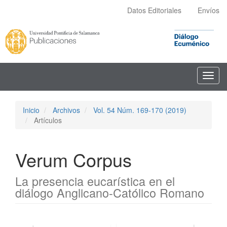
Navegación
Datos Editoriales
Envíos
principal
Contenido
principal
Barra
lateral
Toggl
navig
Inicio
Archivos
Vol. 54 Núm. 169-170 (2019)
Artículos
Verum Corpus
La presencia eucarística en el
diálogo Anglicano-Católico Romano
Barra