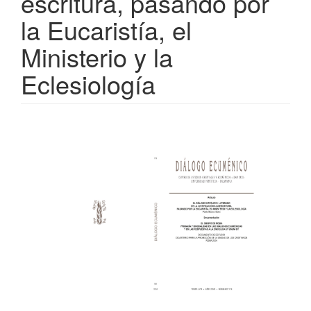
escritura, pasando por
la Eucaristía, el
Ministerio y la
Eclesiología
Barra
lateral
del
artículo