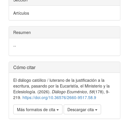
Artículos
Resumen
--
Detalles
Cómo citar
del
El diálogo católico / luterano de la justificación a la
artículo
escritura, pasando por la Eucaristía, el Ministerio y la
Eclesiología. (2026).
Diálogo Ecuménico
,
58
(178), 9-
219.
https://doi.org/10.36576/2660-9517.58.9
Más formatos de cita
Descargar cita