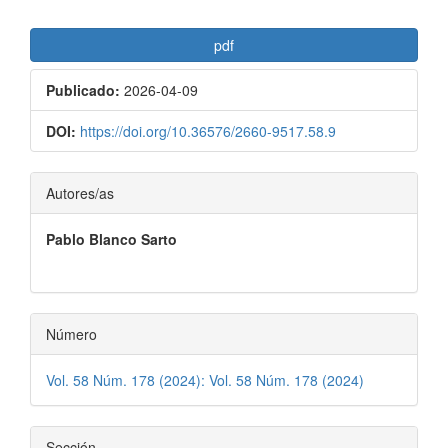
pdf
Publicado:
2026-04-09
DOI:
https://doi.org/10.36576/2660-9517.58.9
Contenido
Autores/as
principal
Pablo Blanco Sarto
del
artículo
Número
Vol. 58 Núm. 178 (2024): Vol. 58 Núm. 178 (2024)
Sección