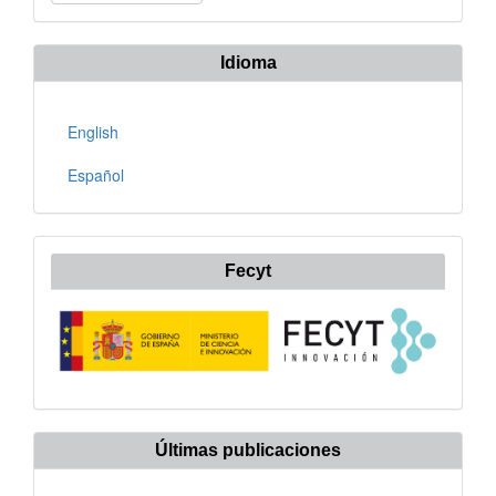
un
artículo
Idioma
English
Español
Fecyt
Últimas publicaciones