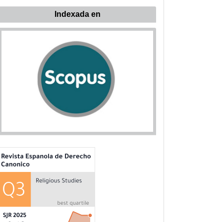
ndexada
Indexada en
n: