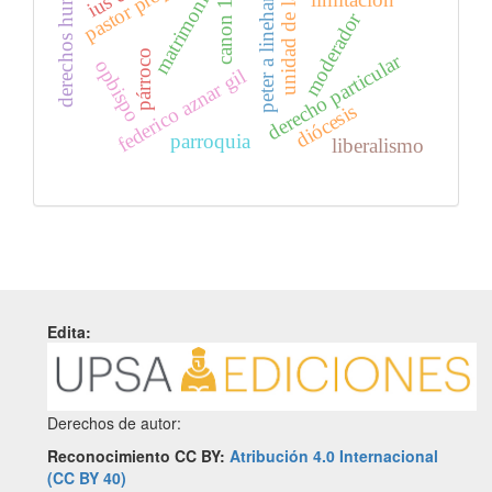
unidad de la iglesia
derechos humanos
canon 1111
pastor propio
matrimonio
peter a linehan
moderador
párroco
derecho particular
opbispo
federico aznar gil
diócesis
parroquia
liberalismo
Edita:
Derechos de autor:
Reconocimiento CC BY:
Atribución 4.0 Internacional
(CC BY 40)