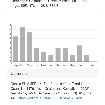
Cambridge: Cambridge University Press, 2019, 306
págs., ISBN 978-1-108-81384-6.
##plugins.themes.bootstrap3.displayStats.downloads##
Detalles
Cómo citar
del
Danica SUMMERLIN, The Canons of the Third Lateran
artículo
Council of 1179. Their Origins and Reception. (2022).
Revista Española De Derecho Canónico
,
79
(192), 439-
442.
https://doi.org/10.36576/2660-9541.79.439