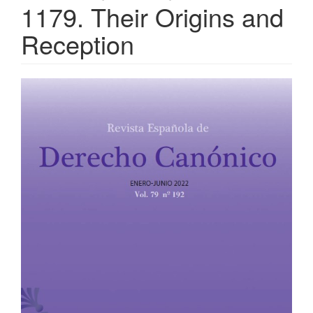
1179. Their Origins and
Reception
Barra
lateral
del
artículo