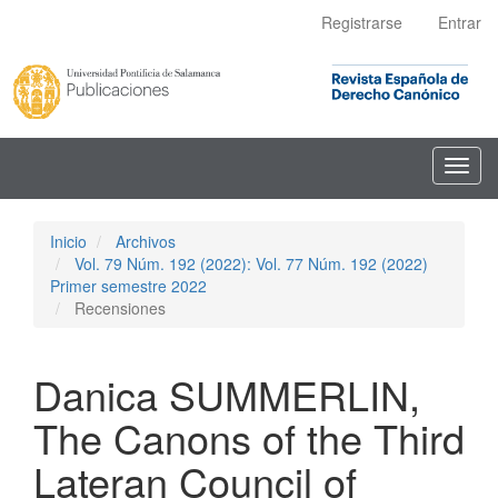
Navegación
Registrarse
Entrar
principal
Contenido
principal
Barra
lateral
Toggl
navig
Inicio
Archivos
Vol. 79 Núm. 192 (2022): Vol. 77 Núm. 192 (2022)
Primer semestre 2022
Recensiones
Danica SUMMERLIN,
The Canons of the Third
Lateran Council of