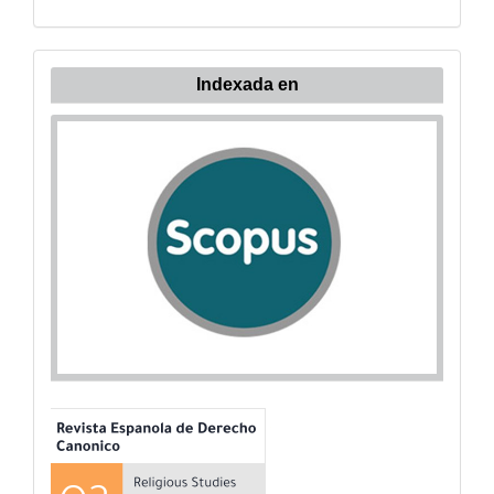
Indexada
Indexada en
en: