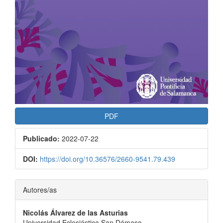
PDF
Publicado:
2022-07-22
DOI:
https://doi.org/10.36576/2660-9541.79.439
Contenido
Autores/as
principal
Nicolás Álvarez de las Asturias
del
Universidad Eclesiástica San Dámaso