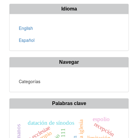
artículo
Idioma
English
Español
Navegar
Categorías
Palabras clave
espolio
datación de sínodos
recepción
ius ecclesiae
limitación