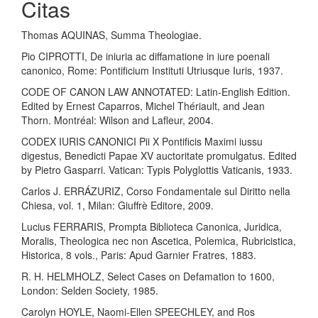
Citas
Thomas AQUINAS, Summa Theologiae.
Pio CIPROTTI, De iniuria ac diffamatione in iure poenali
canonico, Rome: Pontificium Instituti Utriusque Iuris, 1937.
CODE OF CANON LAW ANNOTATED: Latin-English Edition.
Edited by Ernest Caparros, Michel Thériault, and Jean
Thorn. Montréal: Wilson and Lafleur, 2004.
CODEX IURIS CANONICI Pii X Pontificis Maximi iussu
digestus, Benedicti Papae XV auctoritate promulgatus. Edited
by Pietro Gasparri. Vatican: Typis Polyglottis Vaticanis, 1933.
Carlos J. ERRÁZURIZ, Corso Fondamentale sul Diritto nella
Chiesa, vol. 1, Milan: Giuffrè Editore, 2009.
Lucius FERRARIS, Prompta Biblioteca Canonica, Juridica,
Moralis, Theologica nec non Ascetica, Polemica, Rubricistica,
Historica, 8 vols., Paris: Apud Garnier Fratres, 1883.
R. H. HELMHOLZ, Select Cases on Defamation to 1600,
London: Selden Society, 1985.
Carolyn HOYLE, Naomi-Ellen SPEECHLEY, and Ros