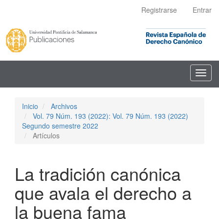
Navegación
Registrarse
Entrar
principal
Contenido
principal
Barra
lateral
Toggl
navig
Inicio
Archivos
Vol. 79 Núm. 193 (2022): Vol. 79 Núm. 193 (2022)
Segundo semestre 2022
Artículos
La tradición canónica
que avala el derecho a
la buena fama