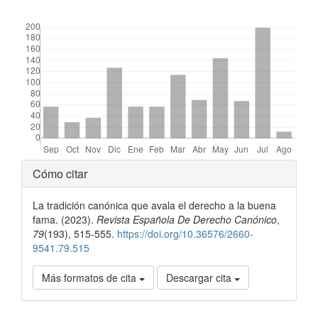
##plugins.themes.bootstrap3.displayStats.downloads##
Detalles
Cómo citar
del
La tradición canónica que avala el derecho a la buena
artículo
fama. (2023).
Revista Española De Derecho Canónico
,
79
(193), 515-555.
https://doi.org/10.36576/2660-
9541.79.515
Más formatos de cita
Descargar cita