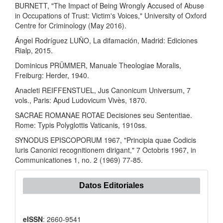
BURNETT, "The Impact of Being Wrongly Accused of Abuse
in Occupations of Trust: Victim's Voices," University of Oxford
Centre for Criminology (May 2016).
Ángel Rodríguez LUÑO, La difamación, Madrid: Ediciones
Rialp, 2015.
Dominicus PRÜMMER, Manuale Theologiae Moralis,
Freiburg: Herder, 1940.
Anacleti REIFFENSTUEL, Jus Canonicum Universum, 7
vols., Paris: Apud Ludovicum Vivès, 1870.
SACRAE ROMANAE ROTAE Decisiones seu Sententiae.
Rome: Typis Polyglottis Vaticanis, 1910ss.
SYNODUS EPISCOPORUM 1967, "Principia quae Codicis
Iuris Canonici recognitionem dirigant," 7 Octobris 1967, in
Communicationes 1, no. 2 (1969) 77-85.
Datos Editoriales
eISSN
: 2660-9541