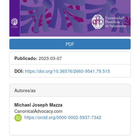
PDF
Publicado:
2023-03-07
DOI:
https://doi.org/10.36576/2660-9541.79.515
Contenido
Autores/as
principal
Michael Joseph Mazza
del
CanonicalAdvocacy.com
artículo
https://orcid.org/0000-0002-5937-7342