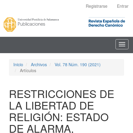
Navegación
Registrarse
Entrar
principal
Contenido
principal
Barra
lateral
Toggl
navig
Inicio
Archivos
Vol. 78 Núm. 190 (2021)
Artículos
RESTRICCIONES DE
LA LIBERTAD DE
RELIGIÓN: ESTADO
DE ALARMA,