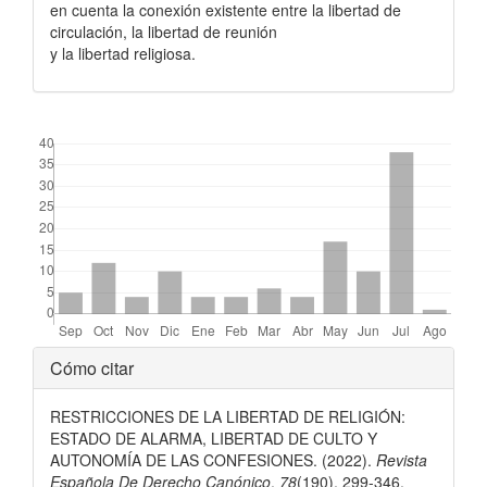
en cuenta la conexión existente entre la libertad de
circulación, la libertad de reunión
y la libertad religiosa.
##plugins.themes.bootstrap3.displayStats.downloads##
Detalles
Cómo citar
del
RESTRICCIONES DE LA LIBERTAD DE RELIGIÓN:
artículo
ESTADO DE ALARMA, LIBERTAD DE CULTO Y
AUTONOMÍA DE LAS CONFESIONES. (2022).
Revista
Española De Derecho Canónico
,
78
(190), 299-346.