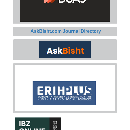
AskBisht.com Journal Directory