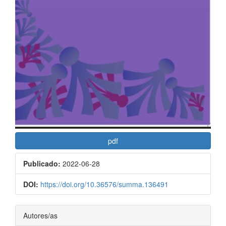
pdf
Publicado:
2022-06-28
DOI:
https://doi.org/10.36576/summa.136491
Contenido
Autores/as