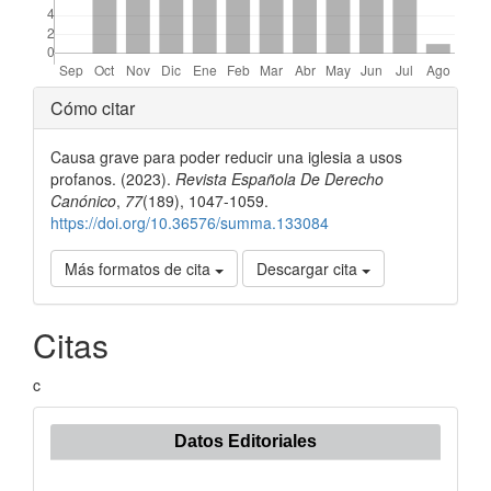
Detalles
Cómo citar
del
Causa grave para poder reducir una iglesia a usos
artículo
profanos. (2023).
Revista Española De Derecho
Canónico
,
77
(189), 1047-1059.
https://doi.org/10.36576/summa.133084
Más formatos de cita
Descargar cita
Citas
c
Datos Editoriales