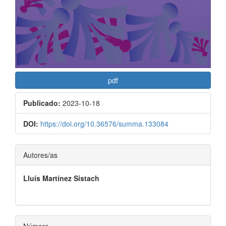
pdf
Publicado:
2023-10-18
DOI:
https://doi.org/10.36576/summa.133084
Contenido
Autores/as
principal
Lluís Martínez Sistach
del
artículo